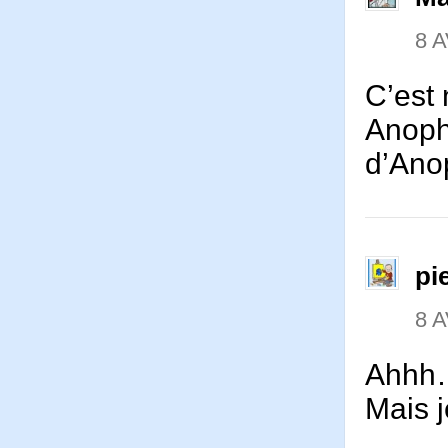
8 A
C’est 
Anoph
d’Ano
pi
8 A
Ahhh…
Mais j