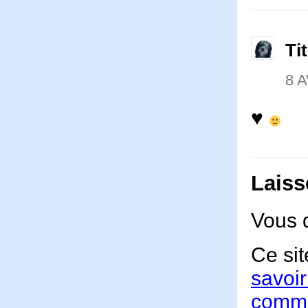
Ti
8 A
♥
Laiss
Vous 
Ce sit
savoir
comme