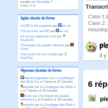
ennelle sur
Devinette ?
Transcri
9 Août, 17:31
Case 1:B
Sujets récents du Forum
Case 2: 
ma BD à été supprimé
par
oui oui
moustiqu
Puis-je créer une BD
par
oui oui
bd encore supprimé à tort
par
boudu113
pi
Chroniques du paradis terrestre
par
Kiosk
il 
mise à jour de son compte
par
DomTom
Réponses récentes du Forum
Alavacomgetepus
sur
Le Zoodingue
6 rép
des Birds
il y a 1 heure et 47 minutes
ennelle
sur
Le Zoodingue des Birds
il
y a 7 heures et 34 minutes
Kiosk
sur
Chroniques du paradis
pi
terrestre
il y a 8 heures et 19 minutes
ennelle
sur
Le Zoodingue des Birds
il