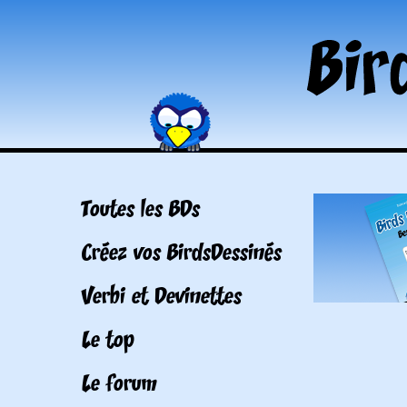
Toutes les BDs
Créez vos BirdsDessinés
Verbi et Devinettes
Le top
Le forum