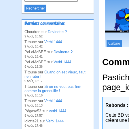
Derniers commentaires
Chaudron sur
Devinette ?
9 Août, 18:52
Titoune sur
Verbi 1444
Culture
9 Août, 18:42
PoLoMcBEE sur
Devinette ?
9 Août, 18:41
Comme
PoLoMcBEE sur
Verbi 1444
9 Août, 18:36
Titoune sur
Quand on est vieux, faut
Pastich
rien rater !!
9 Août, 18:17
page_i
Titoune sur
Si on ne veut pas finir
comme la grenouille !
9 Août, 18:16
Titoune sur
Verbi 1444
Rebonds :
9 Août, 18:13
Pégase53 sur
Verbi 1444
Cette BD v
9 Août, 17:57
créant une 
lolotte21 sur
Verbi 1444
9 Août, 17:48