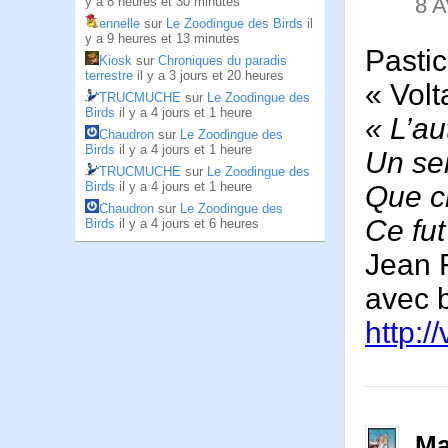
8 A
y a 8 heures et 30 minutes
ennelle
sur
Le Zoodingue des Birds
il
y a 9 heures et 13 minutes
Pastic
Kiosk
sur
Chroniques du paradis
terrestre
il y a 3 jours et 20 heures
« Volt
TRUCMUCHE
sur
Le Zoodingue des
Birds
il y a 4 jours et 1 heure
« L’au
Chaudron
sur
Le Zoodingue des
Birds
il y a 4 jours et 1 heure
Un se
TRUCMUCHE
sur
Le Zoodingue des
Birds
il y a 4 jours et 1 heure
Que cr
Chaudron
sur
Le Zoodingue des
Ce fut
Birds
il y a 4 jours et 6 heures
Jean F
avec 
http:/
Ma