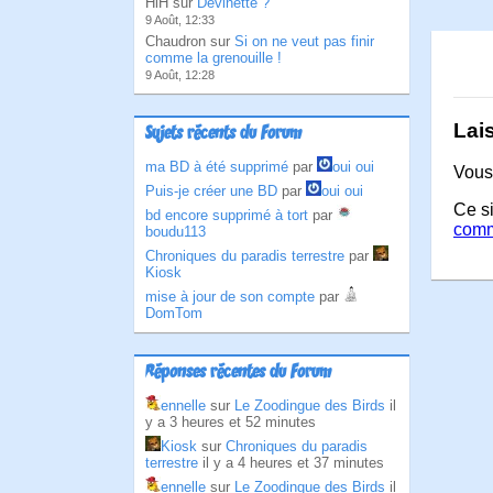
HlH sur
Devinette ?
9 Août, 12:33
Chaudron sur
Si on ne veut pas finir
comme la grenouille !
9 Août, 12:28
Lai
Sujets récents du Forum
ma BD à été supprimé
par
oui oui
Vous
Puis-je créer une BD
par
oui oui
Ce si
bd encore supprimé à tort
par
comm
boudu113
Chroniques du paradis terrestre
par
Kiosk
mise à jour de son compte
par
DomTom
Réponses récentes du Forum
ennelle
sur
Le Zoodingue des Birds
il
y a 3 heures et 52 minutes
Kiosk
sur
Chroniques du paradis
terrestre
il y a 4 heures et 37 minutes
ennelle
sur
Le Zoodingue des Birds
il