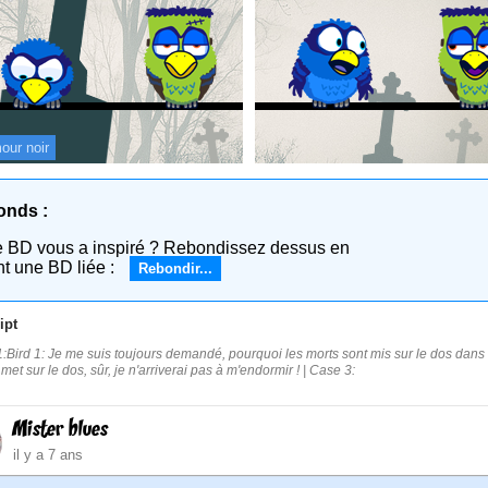
our noir
onds :
e BD vous a inspiré ? Rebondissez dessus en
nt une BD liée :
Rebondir...
ipt
:Bird 1: Je me suis toujours demandé, pourquoi les morts sont mis sur le dos dans le
met sur le dos, sûr, je n'arriverai pas à m'endormir ! | Case 3:
Mister blues
il y a 7 ans