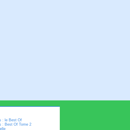
 : le Best Of
s : Best Of Tome 2
elle