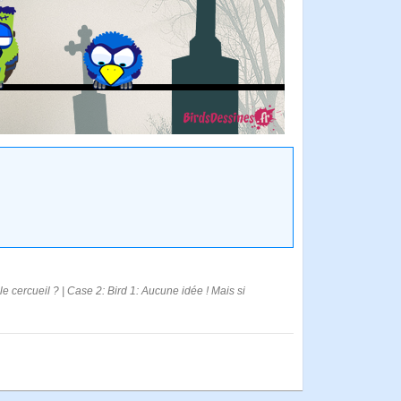
 cercueil ? | Case 2: Bird 1: Aucune idée ! Mais si