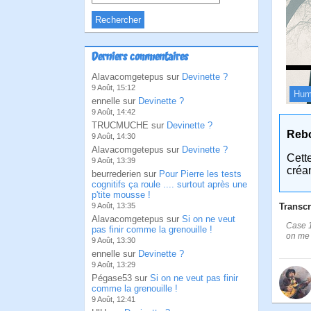
Derniers commentaires
Alavacomgetepus sur
Devinette ?
9 Août, 15:12
Hum
ennelle sur
Devinette ?
9 Août, 14:42
TRUCMUCHE sur
Devinette ?
Reb
9 Août, 14:30
Alavacomgetepus sur
Devinette ?
Cett
9 Août, 13:39
créa
beurrederien sur
Pour Pierre les tests
cognitifs ça roule .... surtout après une
p'tite mousse !
Transcr
9 Août, 13:35
Alavacomgetepus sur
Si on ne veut
Case 1
pas finir comme la grenouille !
on me 
9 Août, 13:30
ennelle sur
Devinette ?
9 Août, 13:29
Pégase53 sur
Si on ne veut pas finir
comme la grenouille !
9 Août, 12:41