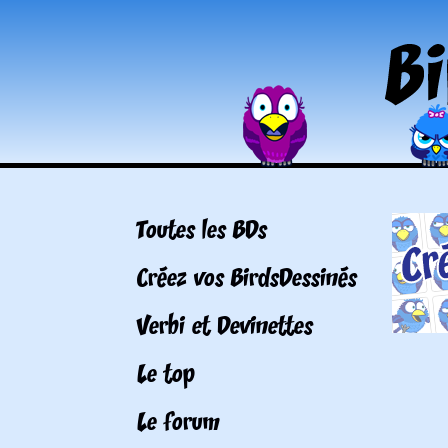
Toutes les BDs
Créez vos BirdsDessinés
Verbi et Devinettes
Le top
Le forum