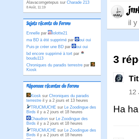
Alavacomgetepus sur
Charade 213
jm
8 Août, 11:19
il 
Sujets récents du Forum
Ennelle
par
lolotte21
ma BD à été supprimé
par
oui oui
Puis-je créer une BD
par
oui oui
bd encore supprimé à tort
par
3 ré
boudu113
Chroniques du paradis terrestre
par
Kiosk
Ti
Réponses récentes du Forum
12 
Kiosk
sur
Chroniques du paradis
terrestre
il y a 2 jours et 13 heures
Ha ha
TRUCMUCHE
sur
Le Zoodingue des
Birds
il y a 2 jours et 18 heures
Chaudron
sur
Le Zoodingue des
Birds
il y a 2 jours et 18 heures
TRUCMUCHE
sur
Le Zoodingue des
Birds
il y a 2 jours et 18 heures