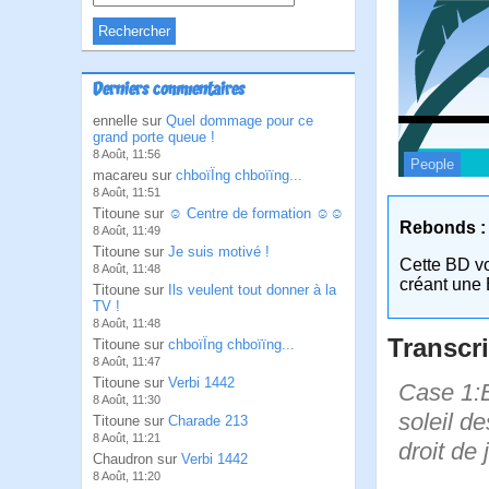
Derniers commentaires
ennelle sur
Quel dommage pour ce
grand porte queue !
8 Août, 11:56
People
macareu sur
chboïÏng chboïïng...
8 Août, 11:51
Titoune sur
☺ Centre de formation ☺☺
Rebonds :
8 Août, 11:49
Titoune sur
Je suis motivé !
Cette BD v
8 Août, 11:48
créant une 
Titoune sur
Ils veulent tout donner à la
TV !
8 Août, 11:48
Transcri
Titoune sur
chboïÏng chboïïng...
8 Août, 11:47
Titoune sur
Verbi 1442
Case 1:B
8 Août, 11:30
soleil de
Titoune sur
Charade 213
8 Août, 11:21
droit de
Chaudron sur
Verbi 1442
8 Août, 11:20