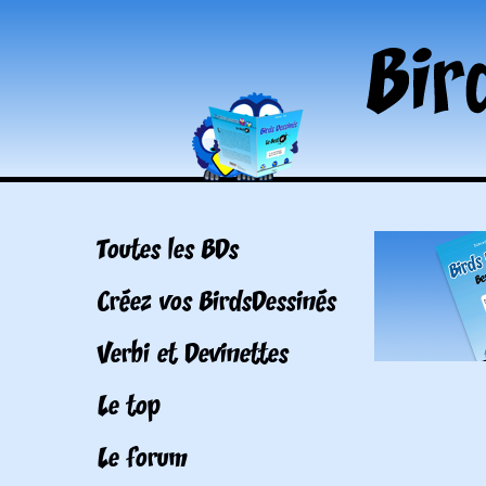
Toutes les BDs
Créez vos BirdsDessinés
Verbi et Devinettes
Le top
Le forum