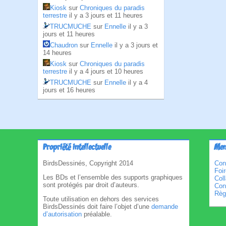
Kiosk
sur
Chroniques du paradis
terrestre
il y a 3 jours et 11 heures
TRUCMUCHE
sur
Ennelle
il y a 3
jours et 11 heures
Chaudron
sur
Ennelle
il y a 3 jours et
14 heures
Kiosk
sur
Chroniques du paradis
terrestre
il y a 4 jours et 10 heures
TRUCMUCHE
sur
Ennelle
il y a 4
jours et 16 heures
Propriété intellectuelle
Men
BirdsDessinés, Copyright 2014
Con
Foi
Les BDs et l’ensemble des supports graphiques
Col
sont protégés par droit d’auteurs.
Cond
Règl
Toute utilisation en dehors des services
BirdsDessinés doit faire l’objet d’une
demande
d’autorisation
préalable.