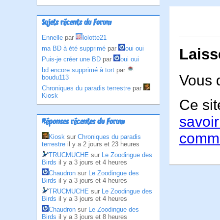
Sujets récents du Forum
Ennelle
par
lolotte21
ma BD à été supprimé
par
oui oui
Laiss
Puis-je créer une BD
par
oui oui
bd encore supprimé à tort
par
Vous 
boudu113
Chroniques du paradis terrestre
par
Kiosk
Ce sit
savoir
Réponses récentes du Forum
comme
Kiosk
sur
Chroniques du paradis
terrestre
il y a 2 jours et 23 heures
TRUCMUCHE
sur
Le Zoodingue des
Birds
il y a 3 jours et 4 heures
Chaudron
sur
Le Zoodingue des
Birds
il y a 3 jours et 4 heures
TRUCMUCHE
sur
Le Zoodingue des
Birds
il y a 3 jours et 4 heures
Chaudron
sur
Le Zoodingue des
Birds
il y a 3 jours et 8 heures