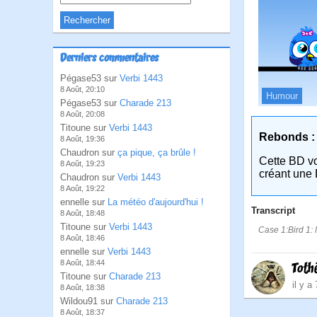
Derniers commentaires
Pégase53 sur
Verbi 1443
8 Août, 20:10
Humour
Pégase53 sur
Charade 213
8 Août, 20:08
Titoune sur
Verbi 1443
Rebonds :
8 Août, 19:36
Chaudron sur
ça pique, ça brûle !
Cette BD v
8 Août, 19:23
créant une 
Chaudron sur
Verbi 1443
8 Août, 19:22
ennelle sur
La météo d'aujourd'hui !
Transcript
8 Août, 18:48
Titoune sur
Verbi 1443
Case 1:Bird 1: 
8 Août, 18:46
ennelle sur
Verbi 1443
8 Août, 18:44
Toth
Titoune sur
Charade 213
il y a
8 Août, 18:38
Wildou91 sur
Charade 213
8 Août, 18:37