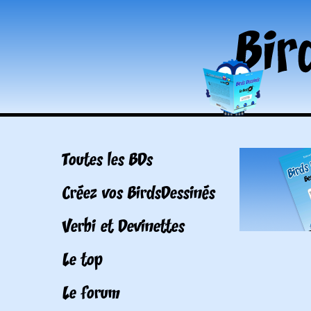
Toutes les BDs
Créez vos BirdsDessinés
Verbi et Devinettes
Le top
Le forum