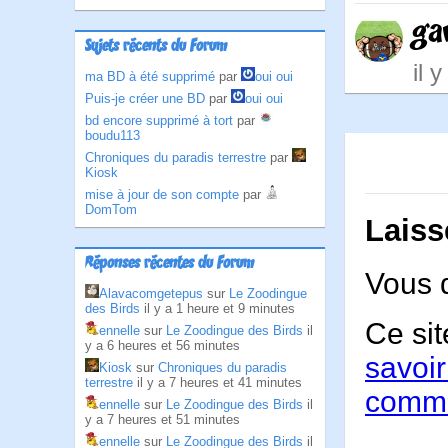
ga
Sujets récents du Forum
il 
ma BD à été supprimé
par
oui oui
Puis-je créer une BD
par
oui oui
bd encore supprimé à tort
par
boudu113
Chroniques du paradis terrestre
par
Kiosk
mise à jour de son compte
par
DomTom
Laiss
Réponses récentes du Forum
Vous 
Alavacomgetepus
sur
Le Zoodingue
des Birds
il y a 1 heure et 9 minutes
Ce sit
ennelle
sur
Le Zoodingue des Birds
il
y a 6 heures et 56 minutes
savoir
Kiosk
sur
Chroniques du paradis
terrestre
il y a 7 heures et 41 minutes
comme
ennelle
sur
Le Zoodingue des Birds
il
y a 7 heures et 51 minutes
ennelle
sur
Le Zoodingue des Birds
il