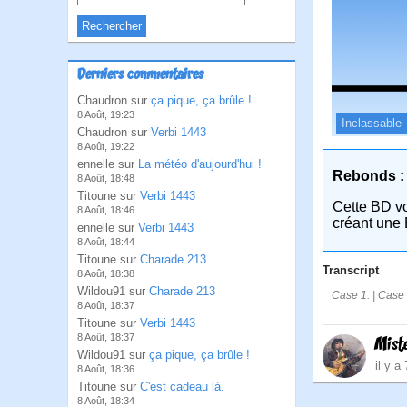
Derniers commentaires
Chaudron sur
ça pique, ça brûle !
8 Août, 19:23
Inclassable
Chaudron sur
Verbi 1443
8 Août, 19:22
ennelle sur
La météo d'aujourd'hui !
Rebonds :
8 Août, 18:48
Titoune sur
Verbi 1443
Cette BD v
8 Août, 18:46
créant une 
ennelle sur
Verbi 1443
8 Août, 18:44
Titoune sur
Charade 213
Transcript
8 Août, 18:38
Wildou91 sur
Charade 213
Case 1: | Case 
8 Août, 18:37
Titoune sur
Verbi 1443
8 Août, 18:37
Mist
Wildou91 sur
ça pique, ça brûle !
il y a
8 Août, 18:36
Titoune sur
C'est cadeau là.
8 Août, 18:34