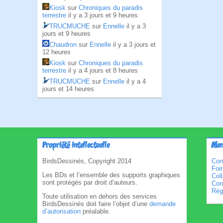
Kiosk
sur
Chroniques du paradis
terrestre
il y a 3 jours et 9 heures
TRUCMUCHE
sur
Ennelle
il y a 3
jours et 9 heures
Chaudron
sur
Ennelle
il y a 3 jours et
12 heures
Kiosk
sur
Chroniques du paradis
terrestre
il y a 4 jours et 8 heures
TRUCMUCHE
sur
Ennelle
il y a 4
jours et 14 heures
Propriété intellectuelle
Men
BirdsDessinés, Copyright 2014
Con
Foi
Les BDs et l’ensemble des supports graphiques
Col
sont protégés par droit d’auteurs.
Cond
Règl
Toute utilisation en dehors des services
BirdsDessinés doit faire l’objet d’une
demande
d’autorisation
préalable.