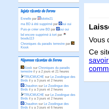
Sujets récents du Forum
Ennelle
par
lolotte21
ma BD à été supprimé
par
oui oui
Laiss
Puis-je créer une BD
par
oui oui
bd encore supprimé à tort
par
Vous 
boudu113
Chroniques du paradis terrestre
par
Kiosk
Ce sit
savoir
Réponses récentes du Forum
comme
Kiosk
sur
Chroniques du paradis
terrestre
il y a 2 jours et 21 heures
TRUCMUCHE
sur
Le Zoodingue des
Birds
il y a 3 jours et 2 heures
Chaudron
sur
Le Zoodingue des
Birds
il y a 3 jours et 2 heures
TRUCMUCHE
sur
Le Zoodingue des
Birds
il y a 3 jours et 2 heures
Chaudron
sur
Le Zoodingue des
Birds
il y a 3 jours et 6 heures