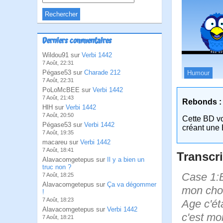
Derniers commentaires
Wildou91 sur
Verbi 1442
7 Août, 22:31
Pégase53 sur
Charade 212
Humour
7 Août, 22:31
PoLoMcBEE sur
Verbi 1442
7 Août, 21:43
Rebonds :
HlH sur
Verbi 1442
7 Août, 20:50
Cette BD v
Pégase53 sur
Verbi 1442
créant une 
7 Août, 19:35
macareu sur
Verbi 1442
7 Août, 18:41
Transcri
Alavacomgetepus sur
Il y a bien un
truc non ?
Case 1:B
7 Août, 18:25
Alavacomgetepus sur
Ça va dégommer
mon chou
!
7 Août, 18:23
Age c'éta
Alavacomgetepus sur
Verbi 1442
c'est moi
7 Août, 18:21