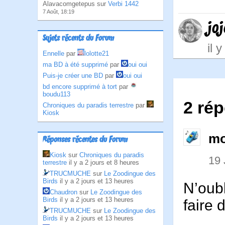
Alavacomgetepus sur
Verbi 1442
7 Août, 18:19
jo
Sujets récents du Forum
il 
Ennelle
par
lolotte21
ma BD à été supprimé
par
oui oui
Puis-je créer une BD
par
oui oui
bd encore supprimé à tort
par
boudu113
2 ré
Chroniques du paradis terrestre
par
Kiosk
mo
Réponses récentes du Forum
Kiosk
sur
Chroniques du paradis
19 
terrestre
il y a 2 jours et 8 heures
TRUCMUCHE
sur
Le Zoodingue des
Birds
il y a 2 jours et 13 heures
N’oub
Chaudron
sur
Le Zoodingue des
Birds
il y a 2 jours et 13 heures
faire 
TRUCMUCHE
sur
Le Zoodingue des
Birds
il y a 2 jours et 13 heures