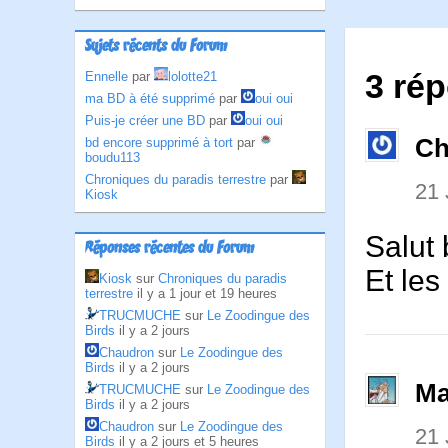
Sujets récents du Forum
3 ré
Ennelle
par
lolotte21
ma BD à été supprimé
par
oui oui
Puis-je créer une BD
par
oui oui
Ch
bd encore supprimé à tort
par
boudu113
Chroniques du paradis terrestre
par
21 
Kiosk
Salut 
Réponses récentes du Forum
Et les
Kiosk
sur
Chroniques du paradis
terrestre
il y a 1 jour et 19 heures
TRUCMUCHE
sur
Le Zoodingue des
Birds
il y a 2 jours
Chaudron
sur
Le Zoodingue des
Birds
il y a 2 jours
Ma
TRUCMUCHE
sur
Le Zoodingue des
Birds
il y a 2 jours
Chaudron
sur
Le Zoodingue des
21 
Birds
il y a 2 jours et 5 heures