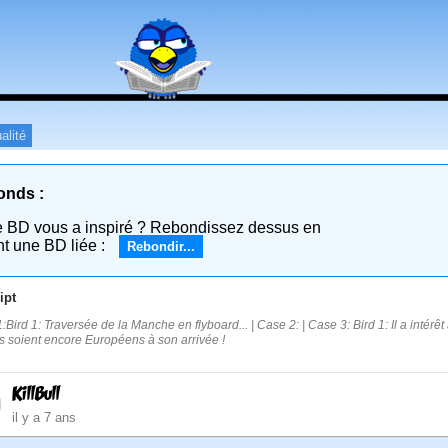
alité
onds :
e BD vous a inspiré ? Rebondissez dessus en
nt une BD liée :
Rebondir...
ipt
:Bird 1: Traversée de la Manche en flyboard... | Case 2: | Case 3: Bird 1: Il a intérê
s soient encore Européens à son arrivée !
KillBull
il y a 7 ans