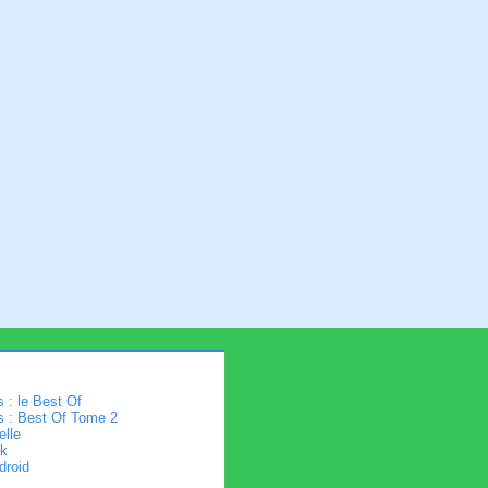
 : le Best Of
s : Best Of Tome 2
elle
k
droid