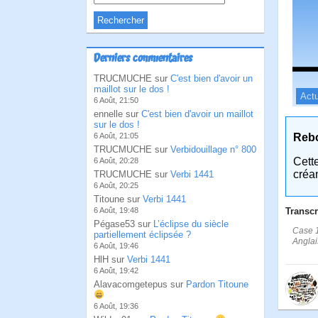
Derniers commentaires
TRUCMUCHE sur
C'est bien d'avoir un
maillot sur le dos !
Actu
6 Août, 21:50
ennelle sur
C'est bien d'avoir un maillot
sur le dos !
Reb
6 Août, 21:05
TRUCMUCHE sur
Verbidouillage n° 800
Cett
6 Août, 20:28
créa
TRUCMUCHE sur
Verbi 1441
6 Août, 20:25
Titoune sur
Verbi 1441
Transcr
6 Août, 19:48
Pégase53 sur
L’éclipse du siècle
Case 1
partiellement éclipsée ?
Anglai
6 Août, 19:46
HlH sur
Verbi 1441
6 Août, 19:42
Alavacomgetepus sur
Pardon Titoune
6 Août, 19:36