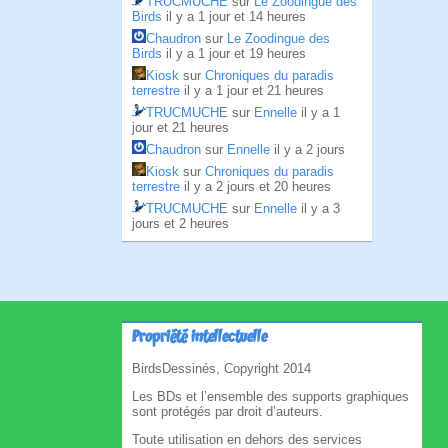
TRUCMUCHE
sur
Le Zoodingue des
Birds
il y a 1 jour et 14 heures
Chaudron
sur
Le Zoodingue des
Birds
il y a 1 jour et 19 heures
Kiosk
sur
Chroniques du paradis
terrestre
il y a 1 jour et 21 heures
TRUCMUCHE
sur
Ennelle
il y a 1
jour et 21 heures
Chaudron
sur
Ennelle
il y a 2 jours
Kiosk
sur
Chroniques du paradis
terrestre
il y a 2 jours et 20 heures
TRUCMUCHE
sur
Ennelle
il y a 3
jours et 2 heures
Propriété intellectuelle
BirdsDessinés, Copyright 2014
Les BDs et l’ensemble des supports graphiques
sont protégés par droit d’auteurs.
Toute utilisation en dehors des services