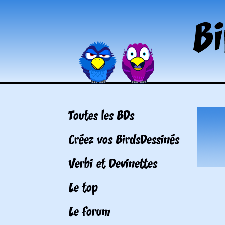
Toutes les BDs
Créez vos BirdsDessinés
Verbi et Devinettes
Le top
Le forum