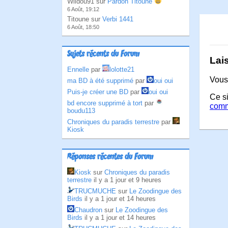
Wildou91 sur
Pardon Titoune
6 Août, 19:12
Titoune sur
Verbi 1441
6 Août, 18:50
Sujets récents du Forum
Lai
Ennelle
par
lolotte21
Vous
ma BD à été supprimé
par
oui oui
Puis-je créer une BD
par
oui oui
Ce si
bd encore supprimé à tort
par
comm
boudu113
Chroniques du paradis terrestre
par
Kiosk
Réponses récentes du Forum
Kiosk
sur
Chroniques du paradis
terrestre
il y a 1 jour et 9 heures
TRUCMUCHE
sur
Le Zoodingue des
Birds
il y a 1 jour et 14 heures
Chaudron
sur
Le Zoodingue des
Birds
il y a 1 jour et 14 heures