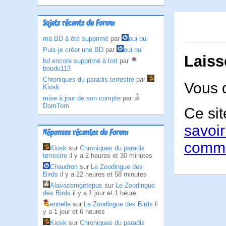
Sujets récents du Forum
ma BD à été supprimé
par
oui oui
Puis-je créer une BD
par
oui oui
Laiss
bd encore supprimé à tort
par
boudu113
Chroniques du paradis terrestre
par
Vous 
Kiosk
mise à jour de son compte
par
DomTom
Ce sit
savoir
Réponses récentes du Forum
comme
Kiosk
sur
Chroniques du paradis
terrestre
il y a 2 heures et 30 minutes
Chaudron
sur
Le Zoodingue des
Birds
il y a 22 heures et 58 minutes
Alavacomgetepus
sur
Le Zoodingue
des Birds
il y a 1 jour et 1 heure
ennelle
sur
Le Zoodingue des Birds
il
y a 1 jour et 6 heures
Kiosk
sur
Chroniques du paradis