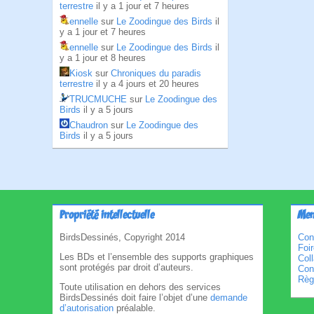
terrestre
il y a 1 jour et 7 heures
ennelle
sur
Le Zoodingue des Birds
il
y a 1 jour et 7 heures
ennelle
sur
Le Zoodingue des Birds
il
y a 1 jour et 8 heures
Kiosk
sur
Chroniques du paradis
terrestre
il y a 4 jours et 20 heures
TRUCMUCHE
sur
Le Zoodingue des
Birds
il y a 5 jours
Chaudron
sur
Le Zoodingue des
Birds
il y a 5 jours
Propriété intellectuelle
Men
BirdsDessinés, Copyright 2014
Con
Foi
Les BDs et l’ensemble des supports graphiques
Col
sont protégés par droit d’auteurs.
Cond
Règl
Toute utilisation en dehors des services
BirdsDessinés doit faire l’objet d’une
demande
d’autorisation
préalable.