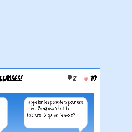
LLASSÉS!
2
19