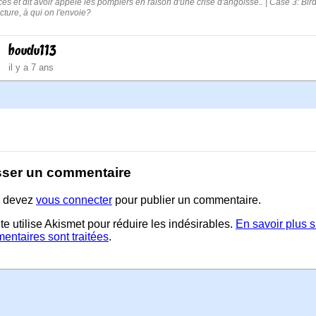
ces et dit avoir appelé les pompiers en raison d'une crise d'angoisse.. | Case 3: Bi
acture, à qui on l'envoie?
boudu113
il y a 7 ans
sser un commentaire
 devez
vous connecter
pour publier un commentaire.
te utilise Akismet pour réduire les indésirables.
En savoir plus 
entaires sont traitées
.