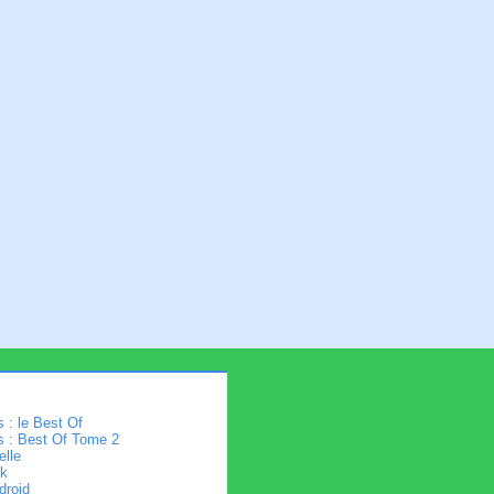
 : le Best Of
s : Best Of Tome 2
elle
k
droid