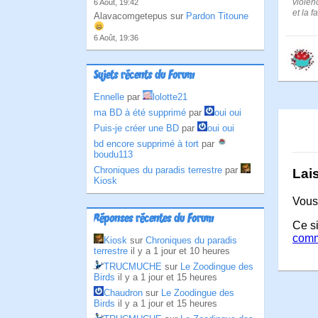
violen
6 Août, 19:42
et la f
Alavacomgetepus sur
Pardon Titoune
6 Août, 19:36
Sujets récents du Forum
Ennelle
par
lolotte21
ma BD à été supprimé
par
oui oui
Puis-je créer une BD
par
oui oui
bd encore supprimé à tort
par
boudu113
Chroniques du paradis terrestre
par
Lai
Kiosk
Vous
Réponses récentes du Forum
Ce si
comm
Kiosk
sur
Chroniques du paradis
terrestre
il y a 1 jour et 10 heures
TRUCMUCHE
sur
Le Zoodingue des
Birds
il y a 1 jour et 15 heures
Chaudron
sur
Le Zoodingue des
Birds
il y a 1 jour et 15 heures