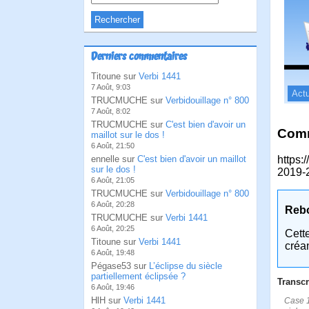
Derniers commentaires
Titoune sur
Verbi 1441
7 Août, 9:03
Actu
TRUCMUCHE sur
Verbidouillage n° 800
7 Août, 8:02
TRUCMUCHE sur
C'est bien d'avoir un
Comm
maillot sur le dos !
6 Août, 21:50
ennelle sur
C'est bien d'avoir un maillot
https:
sur le dos !
2019-
6 Août, 21:05
TRUCMUCHE sur
Verbidouillage n° 800
6 Août, 20:28
Reb
TRUCMUCHE sur
Verbi 1441
6 Août, 20:25
Cett
Titoune sur
Verbi 1441
créa
6 Août, 19:48
Pégase53 sur
L’éclipse du siècle
partiellement éclipsée ?
Transcr
6 Août, 19:46
HlH sur
Verbi 1441
Case 1