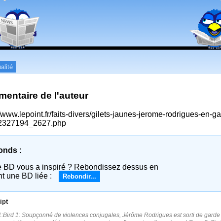
alité
entaire de l'auteur
//www.lepoint.fr/faits-divers/gilets-jaunes-jerome-rodrigues-en
2327194_2627.php
onds :
e BD vous a inspiré ? Rebondissez dessus en
nt une BD liée :
Rebondir...
ipt
:Bird 1: Soupçonné de violences conjugales, Jérôme Rodrigues est sorti de garde 