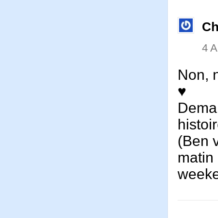
Ch
4 
Non, n
♥
Demain
histoi
(Ben v
matin 
week