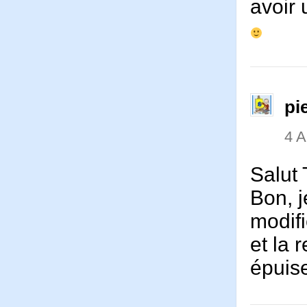
avoir 
pi
4 
Salut 
Bon, 
modif
et la 
épui