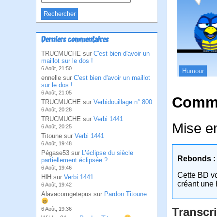
Derniers commentaires
TRUCMUCHE sur
C'est bien d'avoir un
maillot sur le dos !
6 Août, 21:50
Humour
ennelle sur
C'est bien d'avoir un maillot
sur le dos !
6 Août, 21:05
Comme
TRUCMUCHE sur
Verbidouillage n° 800
6 Août, 20:28
TRUCMUCHE sur
Verbi 1441
Mise e
6 Août, 20:25
Titoune sur
Verbi 1441
6 Août, 19:48
Pégase53 sur
L’éclipse du siècle
Rebonds :
partiellement éclipsée ?
6 Août, 19:46
Cette BD v
HlH sur
Verbi 1441
créant une 
6 Août, 19:42
Alavacomgetepus sur
Pardon Titoune
Transcri
6 Août, 19:36