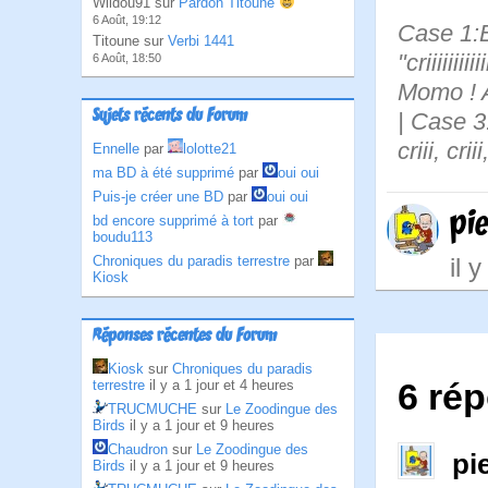
Wildou91 sur
Pardon Titoune
6 Août, 19:12
Case 1:B
Titoune sur
Verbi 1441
"criiiiiiiii
6 Août, 18:50
Momo ! A
Sujets récents du Forum
| Case 3: 
criii, criii
Ennelle
par
lolotte21
ma BD à été supprimé
par
oui oui
Puis-je créer une BD
par
oui oui
pi
bd encore supprimé à tort
par
boudu113
Chroniques du paradis terrestre
par
il 
Kiosk
Réponses récentes du Forum
Kiosk
sur
Chroniques du paradis
terrestre
il y a 1 jour et 4 heures
6 rép
TRUCMUCHE
sur
Le Zoodingue des
Birds
il y a 1 jour et 9 heures
Chaudron
sur
Le Zoodingue des
pi
Birds
il y a 1 jour et 9 heures