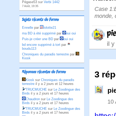
Pégase53 sur
Verbi 1442
7 Août, 19:35
Case 1:B
monde, o
Sujets récents du Forum
Ennelle
par
lolotte21
pi
ma BD à été supprimé
par
oui oui
Puis-je créer une BD
par
oui oui
il 
bd encore supprimé à tort
par
boudu113
Chroniques du paradis terrestre
par
Kiosk
Réponses récentes du Forum
3 ré
Kiosk
sur
Chroniques du paradis
terrestre
il y a 2 jours et 12 heures
pi
TRUCMUCHE
sur
Le Zoodingue des
Birds
il y a 2 jours et 17 heures
Chaudron
sur
Le Zoodingue des
10
Birds
il y a 2 jours et 17 heures
TRUCMUCHE
sur
Le Zoodingue des
Birds
il y a 2 jours et 17 heures
https