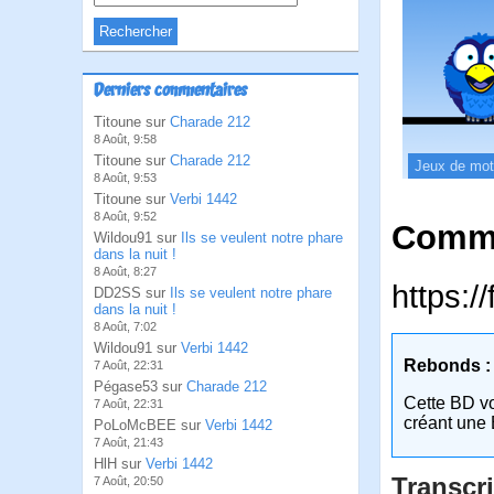
Derniers commentaires
Titoune sur
Charade 212
8 Août, 9:58
Titoune sur
Charade 212
Jeux de mo
8 Août, 9:53
Titoune sur
Verbi 1442
8 Août, 9:52
Comme
Wildou91 sur
Ils se veulent notre phare
dans la nuit !
8 Août, 8:27
https:
DD2SS sur
Ils se veulent notre phare
dans la nuit !
8 Août, 7:02
Wildou91 sur
Verbi 1442
Rebonds :
7 Août, 22:31
Pégase53 sur
Charade 212
Cette BD v
7 Août, 22:31
créant une 
PoLoMcBEE sur
Verbi 1442
7 Août, 21:43
HlH sur
Verbi 1442
Transcri
7 Août, 20:50