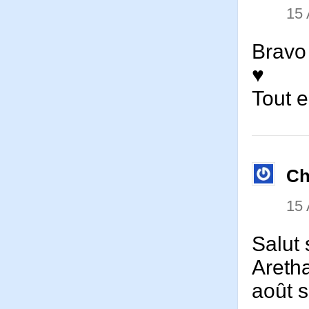
15
Bravo
♥
Tout es
Ch
15
Salut s
Areth
août s