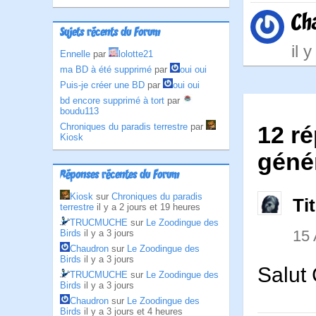
Ch
Sujets récents du Forum
il 
Ennelle
par
lolotte21
ma BD à été supprimé
par
oui oui
Puis-je créer une BD
par
oui oui
bd encore supprimé à tort
par
boudu113
Chroniques du paradis terrestre
par
12 r
Kiosk
génér
Réponses récentes du Forum
Kiosk
sur
Chroniques du paradis
Ti
terrestre
il y a 2 jours et 19 heures
TRUCMUCHE
sur
Le Zoodingue des
15
Birds
il y a 3 jours
Chaudron
sur
Le Zoodingue des
Birds
il y a 3 jours
Salut 
TRUCMUCHE
sur
Le Zoodingue des
Birds
il y a 3 jours
Chaudron
sur
Le Zoodingue des
Birds
il y a 3 jours et 4 heures