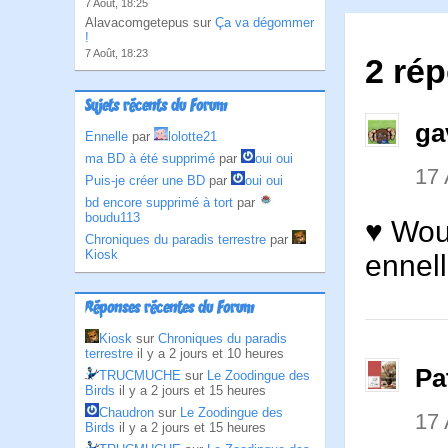
7 Août, 18:25
Alavacomgetepus sur
Ça va dégommer
!
7 Août, 18:23
2 rép
Sujets récents du Forum
ga
Ennelle
par
lolotte21
ma BD à été supprimé
par
oui oui
17
Puis-je créer une BD
par
oui oui
bd encore supprimé à tort
par
boudu113
♥ Wou
Chroniques du paradis terrestre
par
Kiosk
enne
Réponses récentes du Forum
Kiosk
sur
Chroniques du paradis
terrestre
il y a 2 jours et 10 heures
Pa
TRUCMUCHE
sur
Le Zoodingue des
Birds
il y a 2 jours et 15 heures
Chaudron
sur
Le Zoodingue des
17
Birds
il y a 2 jours et 15 heures