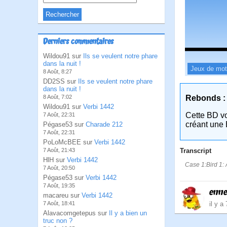
Derniers commentaires
Wildou91 sur
Ils se veulent notre phare
dans la nuit !
Jeux de mo
8 Août, 8:27
DD2SS sur
Ils se veulent notre phare
dans la nuit !
Rebonds :
8 Août, 7:02
Wildou91 sur
Verbi 1442
Cette BD v
7 Août, 22:31
créant une 
Pégase53 sur
Charade 212
7 Août, 22:31
PoLoMcBEE sur
Verbi 1442
Transcript
7 Août, 21:43
HlH sur
Verbi 1442
Case 1:Bird 1: 
7 Août, 20:50
Pégase53 sur
Verbi 1442
7 Août, 19:35
enne
macareu sur
Verbi 1442
il y a
7 Août, 18:41
Alavacomgetepus sur
Il y a bien un
truc non ?