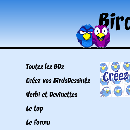
Toutes les BDs
Créez vos BirdsDessinés
Verbi et Devinettes
Le top
Le forum