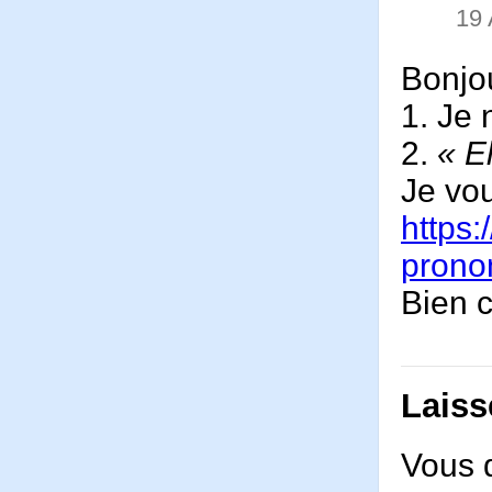
19
Bonjo
1. Je 
2.
« El
Je vou
https
prono
Bien 
Laiss
Vous 