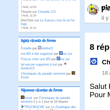
!
pi
7 Août, 12:04
Titoune sur
Charade 212
7 Août, 11:29
il 
DomTom sur
La Suisse c'est là où l'or
loge ...
7 Août, 11:14
Sujets récents du Forum
8 rép
Ennelle
par
lolotte21
ma BD à été supprimé
par
oui oui
Puis-je créer une BD
par
oui oui
Ch
bd encore supprimé à tort
par
boudu113
18
Chroniques du paradis terrestre
par
Kiosk
Salut 
Réponses récentes du Forum
Pour M
Kiosk
sur
Chroniques du paradis
terrestre
il y a 1 jour et 15 heures
TRUCMUCHE
sur
Le Zoodingue des