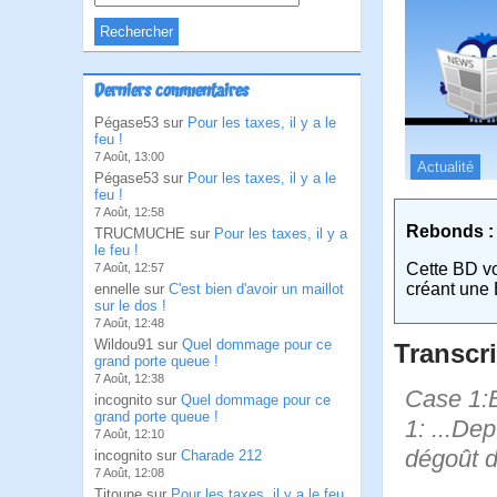
Derniers commentaires
Pégase53 sur
Pour les taxes, il y a le
feu !
7 Août, 13:00
Actualité
Pégase53 sur
Pour les taxes, il y a le
feu !
7 Août, 12:58
Rebonds :
TRUCMUCHE sur
Pour les taxes, il y a
le feu !
Cette BD v
7 Août, 12:57
créant une 
ennelle sur
C'est bien d'avoir un maillot
sur le dos !
7 Août, 12:48
Wildou91 sur
Quel dommage pour ce
Transcri
grand porte queue !
7 Août, 12:38
Case 1:B
incognito sur
Quel dommage pour ce
grand porte queue !
1: ...De
7 Août, 12:10
dégoût d
incognito sur
Charade 212
7 Août, 12:08
Titoune sur
Pour les taxes, il y a le feu