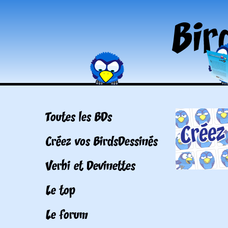
Toutes les BDs
Créez vos BirdsDessinés
Verbi et Devinettes
Le top
Le forum