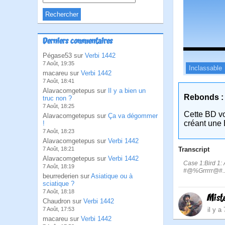
Derniers commentaires
Pégase53 sur
Verbi 1442
7 Août, 19:35
Inclassable
macareu sur
Verbi 1442
7 Août, 18:41
Alavacomgetepus sur
Il y a bien un
Rebonds :
truc non ?
7 Août, 18:25
Cette BD v
Alavacomgetepus sur
Ça va dégommer
créant une 
!
7 Août, 18:23
Alavacomgetepus sur
Verbi 1442
Transcript
7 Août, 18:21
Alavacomgetepus sur
Verbi 1442
Case 1:Bird 1: 
7 Août, 18:19
#@%Grrrrr@#..
beurrederien sur
Asiatique ou à
sciatique ?
7 Août, 18:18
Mist
Chaudron sur
Verbi 1442
il y a
7 Août, 17:53
macareu sur
Verbi 1442