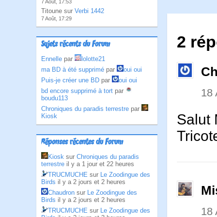
7 Août, 17:53
Titoune sur
Verbi 1442
7 Août, 17:29
2 rép
Sujets récents du Forum
Ennelle
par
lolotte21
Ch
ma BD à été supprimé
par
oui oui
Puis-je créer une BD
par
oui oui
18
bd encore supprimé à tort
par
boudu113
Chroniques du paradis terrestre
par
Salut
Kiosk
Tricot
Réponses récentes du Forum
Kiosk
sur
Chroniques du paradis
terrestre
il y a 1 jour et 22 heures
TRUCMUCHE
sur
Le Zoodingue des
Birds
il y a 2 jours et 2 heures
Mi
Chaudron
sur
Le Zoodingue des
Birds
il y a 2 jours et 2 heures
18
TRUCMUCHE
sur
Le Zoodingue des