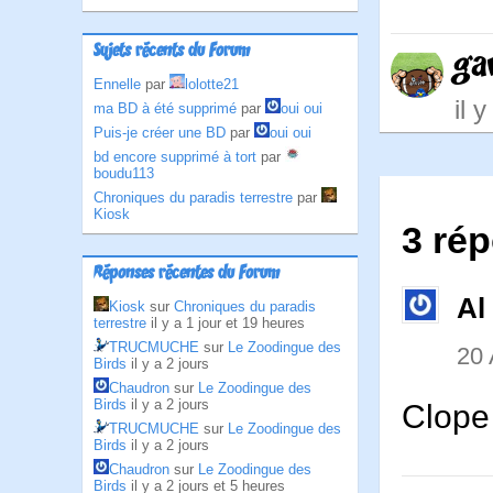
Sujets récents du Forum
ga
Ennelle
par
lolotte21
il 
ma BD à été supprimé
par
oui oui
Puis-je créer une BD
par
oui oui
bd encore supprimé à tort
par
boudu113
Chroniques du paradis terrestre
par
Kiosk
3 rép
Réponses récentes du Forum
Al
Kiosk
sur
Chroniques du paradis
terrestre
il y a 1 jour et 19 heures
TRUCMUCHE
sur
Le Zoodingue des
20
Birds
il y a 2 jours
Chaudron
sur
Le Zoodingue des
Birds
il y a 2 jours
Clope 
TRUCMUCHE
sur
Le Zoodingue des
Birds
il y a 2 jours
Chaudron
sur
Le Zoodingue des
Birds
il y a 2 jours et 5 heures