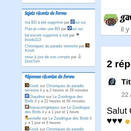
Sujets récents du Forum
ga
ma BD à été supprimé
par
oui oui
il 
Puis-je créer une BD
par
oui oui
bd encore supprimé à tort
par
boudu113
Chroniques du paradis terrestre
par
Kiosk
mise à jour de son compte
par
2 rép
DomTom
Réponses récentes du Forum
Ti
Kiosk
sur
Chroniques du paradis
terrestre
il y a 2 heures et 28 minutes
22
Chaudron
sur
Le Zoodingue des
Birds
il y a 22 heures et 56 minutes
Alavacomgetepus
sur
Le Zoodingue
Salut 
des Birds
il y a 1 jour et 1 heure
♥♥♥
ennelle
sur
Le Zoodingue des Birds
il
y a 1 jour et 6 heures
Kiosk
sur
Chroniques du paradis