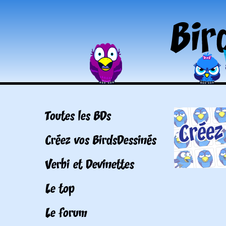
Toutes les BDs
Créez vos BirdsDessinés
Verbi et Devinettes
Le top
Le forum