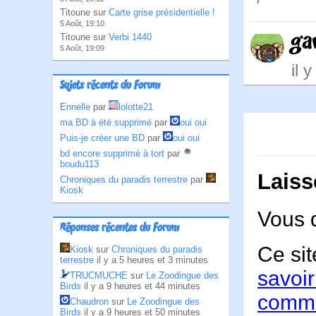
Titoune sur
Carte grise présidentielle !
5 Août, 19:10
ga
Titoune sur
Verbi 1440
5 Août, 19:09
il 
Sujets récents du Forum
Ennelle
par
lolotte21
ma BD à été supprimé
par
oui oui
Puis-je créer une BD
par
oui oui
bd encore supprimé à tort
par
boudu113
Laiss
Chroniques du paradis terrestre
par
Kiosk
Vous 
Réponses récentes du Forum
Ce sit
Kiosk
sur
Chroniques du paradis
terrestre
il y a 5 heures et 3 minutes
savoir
TRUCMUCHE
sur
Le Zoodingue des
Birds
il y a 9 heures et 44 minutes
comme
Chaudron
sur
Le Zoodingue des
Birds
il y a 9 heures et 50 minutes