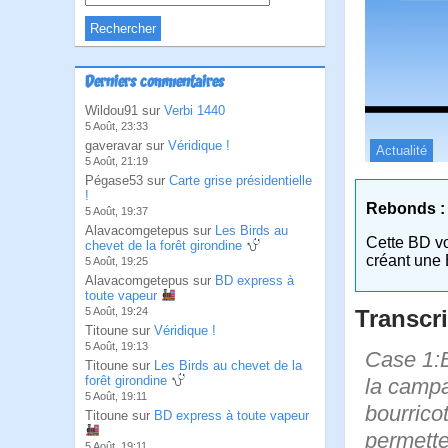
Derniers commentaires
Wildou91 sur
Verbi 1440
5 Août, 23:33
gaveravar sur
Véridique !
Actualité
5 Août, 21:19
Pégase53 sur
Carte grise présidentielle
!
Rebonds :
5 Août, 19:37
Alavacomgetepus sur
Les Birds au
Cette BD v
chevet de la forêt girondine
créant une 
5 Août, 19:25
Alavacomgetepus sur
BD express à
toute vapeur
Transcri
5 Août, 19:24
Titoune sur
Véridique !
5 Août, 19:13
Case 1:B
Titoune sur
Les Birds au chevet de la
forêt girondine
la campa
5 Août, 19:11
bourricot
Titoune sur
BD express à toute vapeur
permette
5 Août, 19:11