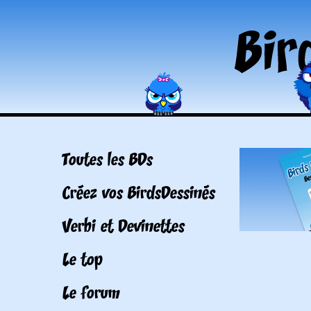
Toutes les BDs
Créez vos BirdsDessinés
Verbi et Devinettes
Le top
Le forum