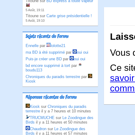
Titoune sur
BD express à toute vapeur
5 Août, 19:11
Titoune sur
Carte grise présidentielle !
5 Août, 19:10
Laiss
Sujets récents du Forum
Ennelle
par
lolotte21
Vous 
ma BD à été supprimé
par
oui oui
Puis-je créer une BD
par
oui oui
Ce sit
bd encore supprimé à tort
par
boudu113
savoir
Chroniques du paradis terrestre
par
Kiosk
comme
Réponses récentes du Forum
Kiosk
sur
Chroniques du paradis
terrestre
il y a 7 heures et 10 minutes
TRUCMUCHE
sur
Le Zoodingue des
Birds
il y a 11 heures et 50 minutes
Chaudron
sur
Le Zoodingue des
Birds
il y a 11 heures et 57 minutes