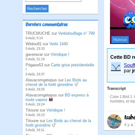
Derniers commentaires
TRUCMUCHE sur
Verbidouillage n° 799
6 Août, 5:14
Humour
Wildou91 sur
Verbi 1440
5 Août, 23:33
gaveravar sur
Véridique !
Cette BD r
5 Août, 21:19
Souff
Pégase53 sur
Carte grise présidentielle
!
par
j
5 Août, 19:37
Alavacomgetepus sur
Les Birds au
chevet de la forêt girondine
Transcript
5 Août, 19:25
Alavacomgetepus sur
BD express à
Case 1:Bird 1: 
toute vapeur
humides, et rep
5 Août, 19:24
Titoune sur
Véridique !
5 Août, 19:13
Isabe
Titoune sur
Les Birds au chevet de la
il y a
forêt girondine
5 Août, 19:11