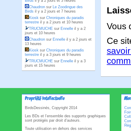
Birds
il y a 2 jours et 3 heures
Chaudron
sur
Le Zoodingue des
Laiss
Birds
il y a 2 jours et 7 heures
Kiosk
sur
Chroniques du paradis
terrestre
il y a 2 jours et 10 heures
Vous 
TRUCMUCHE
sur
Ennelle
il y a 2
jours et 10 heures
Ce sit
Chaudron
sur
Ennelle
il y a 2 jours et
13 heures
savoir
Kiosk
sur
Chroniques du paradis
terrestre
il y a 3 jours et 9 heures
comme
TRUCMUCHE
sur
Ennelle
il y a 3
jours et 15 heures
Propriété intellectuelle
Men
BirdsDessinés, Copyright 2014
Con
Foi
Les BDs et l’ensemble des supports graphiques
Col
sont protégés par droit d’auteurs.
Cond
Règl
Toute utilisation en dehors des services