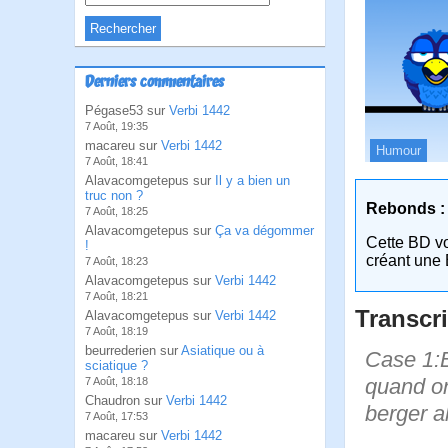
Derniers commentaires
Pégase53 sur
Verbi 1442
7 Août, 19:35
macareu sur
Verbi 1442
Humour
7 Août, 18:41
Alavacomgetepus sur
Il y a bien un
truc non ?
Rebonds :
7 Août, 18:25
Alavacomgetepus sur
Ça va dégommer
Cette BD v
!
créant une 
7 Août, 18:23
Alavacomgetepus sur
Verbi 1442
7 Août, 18:21
Transcri
Alavacomgetepus sur
Verbi 1442
7 Août, 18:19
beurrederien sur
Asiatique ou à
Case 1:B
sciatique ?
quand on
7 Août, 18:18
Chaudron sur
Verbi 1442
berger a
7 Août, 17:53
macareu sur
Verbi 1442