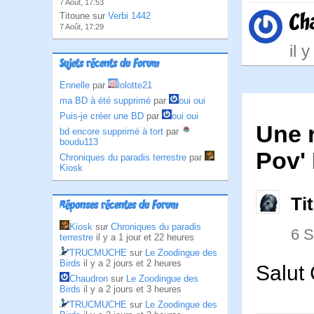
7 Août, 17:53
Ch
Titoune sur
Verbi 1442
7 Août, 17:29
il 
Sujets récents du Forum
Ennelle
par
lolotte21
ma BD à été supprimé
par
oui oui
Puis-je créer une BD
par
oui oui
Une 
bd encore supprimé à tort
par
boudu113
Pov' 
Chroniques du paradis terrestre
par
Kiosk
Ti
Réponses récentes du Forum
Kiosk
sur
Chroniques du paradis
6 
terrestre
il y a 1 jour et 22 heures
TRUCMUCHE
sur
Le Zoodingue des
Birds
il y a 2 jours et 2 heures
Salut 
Chaudron
sur
Le Zoodingue des
Birds
il y a 2 jours et 3 heures
TRUCMUCHE
sur
Le Zoodingue des