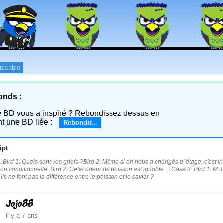
assable
onds :
e BD vous a inspiré ? Rebondissez dessus en
nt une BD liée :
Rebondir...
ipt
:Bird 1: Quels sont vos griefs ?Bird 2: Même si on nous a changés d' étage, c'est i
tion conditionnelle. Bird 2: Cette odeur de poisson est ignoble . | Case 3: Bird 1: M. 
 Ils ne font pas la différence entre le poisson et le caviar ?
Jojo88
il y a 7 ans