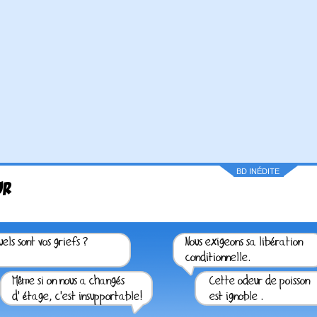
BD INÉDITE
UR