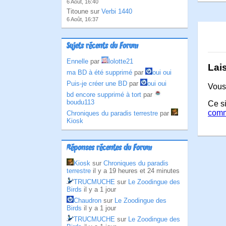
6 Août, 16:40
Titoune sur
Verbi 1440
6 Août, 16:37
Sujets récents du Forum
Ennelle
par
lolotte21
Lai
ma BD à été supprimé
par
oui oui
Puis-je créer une BD
par
oui oui
Vous
bd encore supprimé à tort
par
boudu113
Ce si
comm
Chroniques du paradis terrestre
par
Kiosk
Réponses récentes du Forum
Kiosk
sur
Chroniques du paradis
terrestre
il y a 19 heures et 24 minutes
TRUCMUCHE
sur
Le Zoodingue des
Birds
il y a 1 jour
Chaudron
sur
Le Zoodingue des
Birds
il y a 1 jour
TRUCMUCHE
sur
Le Zoodingue des