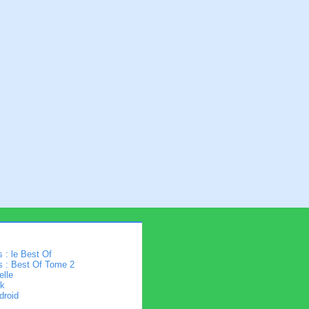
 : le Best Of
s : Best Of Tome 2
elle
k
droid