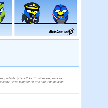
nsupportable! | Case 2: Bird 1: Nous exigeons sa
Balkany , ils se plaignent d' une odeur de poisson .