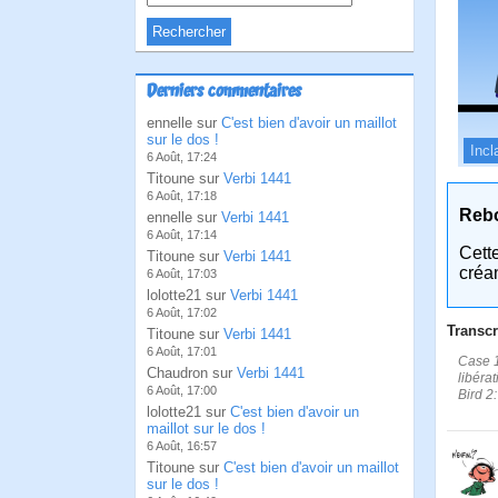
Derniers commentaires
ennelle sur
C'est bien d'avoir un maillot
sur le dos !
Incl
6 Août, 17:24
Titoune sur
Verbi 1441
6 Août, 17:18
Reb
ennelle sur
Verbi 1441
6 Août, 17:14
Cett
Titoune sur
Verbi 1441
créa
6 Août, 17:03
lolotte21 sur
Verbi 1441
6 Août, 17:02
Transcr
Titoune sur
Verbi 1441
6 Août, 17:01
Case 1
Chaudron sur
Verbi 1441
libéra
6 Août, 17:00
Bird 2:
lolotte21 sur
C'est bien d'avoir un
maillot sur le dos !
6 Août, 16:57
Titoune sur
C'est bien d'avoir un maillot
sur le dos !