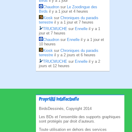
Birds
il y a 1 jour
Chaudron
sur
Le Zoodingue des
Birds
il y a 1 jour et 4 heures
Kiosk
sur
Chroniques du paradis
terrestre
il y a 1 jour et 7 heures
TRUCMUCHE
sur
Ennelle
il y a 1
jour et 7 heures
Chaudron
sur
Ennelle
il y a 1 jour et
10 heures
Kiosk
sur
Chroniques du paradis
terrestre
il y a 2 jours et 6 heures
TRUCMUCHE
sur
Ennelle
il y a 2
jours et 12 heures
Propriété intellectuelle
BirdsDessinés, Copyright 2014
Les BDs et l’ensemble des supports graphiques
sont protégés par droit d’auteurs.
Toute utilisation en dehors des services