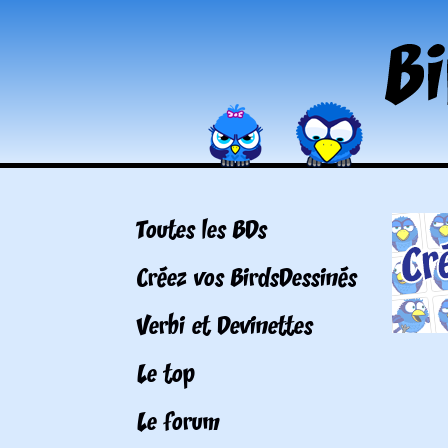
Toutes les BDs
Créez vos BirdsDessinés
Verbi et Devinettes
Le top
Le forum