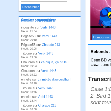
Derniers commentaires
incognito sur
Verbi 1443
8 Août, 21:54
Pégase53 sur
Verbi 1443
Humour noir
8 Août, 20:10
Pégase53 sur
Charade 213
8 Août, 20:08
Rebonds :
Titoune sur
Verbi 1443
8 Août, 19:36
Cette BD v
Chaudron sur
ça pique, ça brûle !
créant une 
8 Août, 19:23
Chaudron sur
Verbi 1443
8 Août, 19:22
Transcri
ennelle sur
La météo d'aujourd'hui !
8 Août, 18:48
Case 1:Bi
Titoune sur
Verbi 1443
8 Août, 18:46
2: Bird 
ennelle sur
Verbi 1443
8 Août, 18:44
sont tou
Titoune sur
Charade 213
8 Août, 18:38