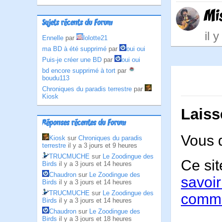
Mi
Sujets récents du Forum
il 
Ennelle
par
lolotte21
ma BD à été supprimé
par
oui oui
Puis-je créer une BD
par
oui oui
bd encore supprimé à tort
par
boudu113
Chroniques du paradis terrestre
par
Kiosk
Laiss
Réponses récentes du Forum
Vous 
Kiosk
sur
Chroniques du paradis
terrestre
il y a 3 jours et 9 heures
TRUCMUCHE
sur
Le Zoodingue des
Ce sit
Birds
il y a 3 jours et 14 heures
Chaudron
sur
Le Zoodingue des
savoir
Birds
il y a 3 jours et 14 heures
TRUCMUCHE
sur
Le Zoodingue des
comme
Birds
il y a 3 jours et 14 heures
Chaudron
sur
Le Zoodingue des
Birds
il y a 3 jours et 18 heures