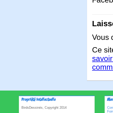
Laiss
Vous 
Ce sit
savoir
comme
Propriété intellectuelle
Men
BirdsDessinés, Copyright 2014
Con
Foi