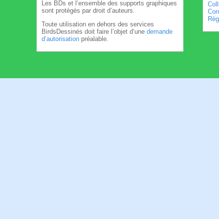
Les BDs et l’ensemble des supports graphiques
Col
sont protégés par droit d’auteurs.
Cond
Règl
Toute utilisation en dehors des services
BirdsDessinés doit faire l’objet d’une
demande
d’autorisation
préalable.