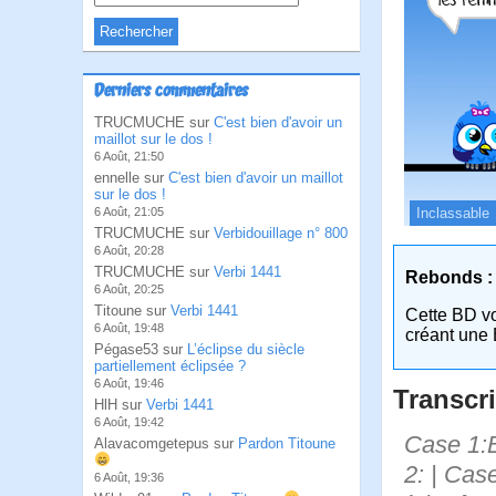
Derniers commentaires
TRUCMUCHE sur
C'est bien d'avoir un
maillot sur le dos !
6 Août, 21:50
ennelle sur
C'est bien d'avoir un maillot
sur le dos !
Inclassable
6 Août, 21:05
TRUCMUCHE sur
Verbidouillage n° 800
6 Août, 20:28
TRUCMUCHE sur
Verbi 1441
Rebonds :
6 Août, 20:25
Titoune sur
Verbi 1441
Cette BD v
6 Août, 19:48
créant une 
Pégase53 sur
L’éclipse du siècle
partiellement éclipsée ?
6 Août, 19:46
Transcri
HlH sur
Verbi 1441
6 Août, 19:42
Case 1:B
Alavacomgetepus sur
Pardon Titoune
2: | Cas
6 Août, 19:36