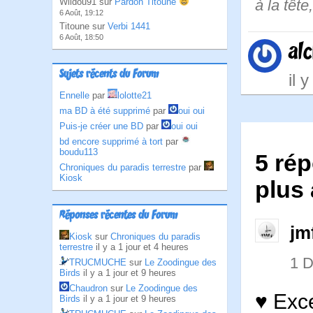
à la têt
Wildou91 sur
Pardon Titoune
6 Août, 19:12
Titoune sur
Verbi 1441
6 Août, 18:50
alc
Sujets récents du Forum
il 
Ennelle
par
lolotte21
ma BD à été supprimé
par
oui oui
Puis-je créer une BD
par
oui oui
bd encore supprimé à tort
par
boudu113
5 rép
Chroniques du paradis terrestre
par
Kiosk
plus 
Réponses récentes du Forum
jm
Kiosk
sur
Chroniques du paradis
terrestre
il y a 1 jour et 4 heures
1 
TRUCMUCHE
sur
Le Zoodingue des
Birds
il y a 1 jour et 9 heures
Chaudron
sur
Le Zoodingue des
♥ Exce
Birds
il y a 1 jour et 9 heures