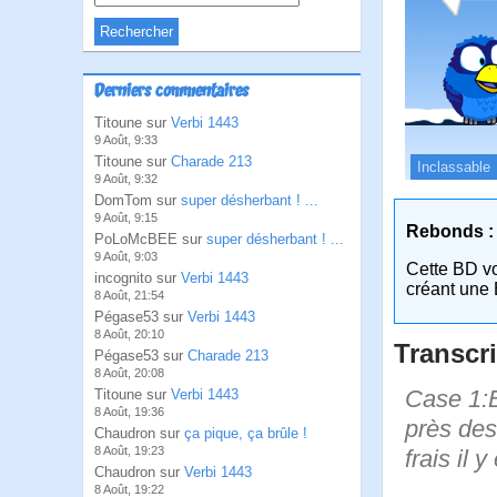
Derniers commentaires
Titoune sur
Verbi 1443
9 Août, 9:33
Titoune sur
Charade 213
Inclassable
9 Août, 9:32
DomTom sur
super désherbant ! ...
9 Août, 9:15
Rebonds :
PoLoMcBEE sur
super désherbant ! ...
9 Août, 9:03
Cette BD v
incognito sur
Verbi 1443
créant une 
8 Août, 21:54
Pégase53 sur
Verbi 1443
8 Août, 20:10
Transcri
Pégase53 sur
Charade 213
8 Août, 20:08
Case 1:B
Titoune sur
Verbi 1443
8 Août, 19:36
près des 
Chaudron sur
ça pique, ça brûle !
8 Août, 19:23
frais il 
Chaudron sur
Verbi 1443
8 Août, 19:22