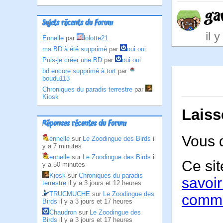
ga
Sujets récents du Forum
il 
Ennelle
par
lolotte21
ma BD à été supprimé
par
oui oui
Puis-je créer une BD
par
oui oui
bd encore supprimé à tort
par
boudu113
Chroniques du paradis terrestre
par
Kiosk
Laiss
Réponses récentes du Forum
Vous 
ennelle
sur
Le Zoodingue des Birds
il
y a 7 minutes
ennelle
sur
Le Zoodingue des Birds
il
Ce sit
y a 50 minutes
Kiosk
sur
Chroniques du paradis
savoir
terrestre
il y a 3 jours et 12 heures
TRUCMUCHE
sur
Le Zoodingue des
comme
Birds
il y a 3 jours et 17 heures
Chaudron
sur
Le Zoodingue des
Birds
il y a 3 jours et 17 heures