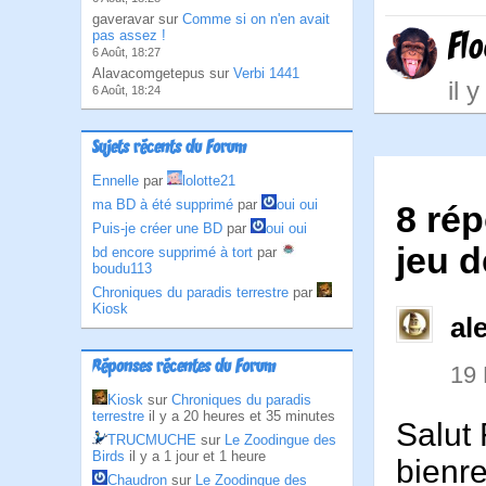
gaveravar sur
Comme si on n'en avait
Fl
pas assez !
6 Août, 18:27
Alavacomgetepus sur
Verbi 1441
il 
6 Août, 18:24
Sujets récents du Forum
Ennelle
par
lolotte21
ma BD à été supprimé
par
oui oui
8 rép
Puis-je créer une BD
par
oui oui
jeu 
bd encore supprimé à tort
par
boudu113
Chroniques du paradis terrestre
par
Kiosk
al
Réponses récentes du Forum
19
Kiosk
sur
Chroniques du paradis
terrestre
il y a 20 heures et 35 minutes
Salut 
TRUCMUCHE
sur
Le Zoodingue des
Birds
il y a 1 jour et 1 heure
bienr
Chaudron
sur
Le Zoodingue des