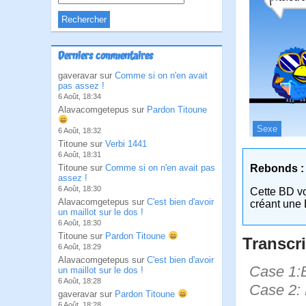
Derniers commentaires
gaveravar sur
Comme si on n'en avait
pas assez !
6 Août, 18:34
Alavacomgetepus sur
Pardon Titoune
Sexe
6 Août, 18:32
Titoune sur
Verbi 1441
6 Août, 18:31
Rebonds :
Titoune sur
Comme si on n'en avait pas
assez !
6 Août, 18:30
Cette BD v
Alavacomgetepus sur
C'est bien d'avoir
créant une 
un maillot sur le dos !
6 Août, 18:30
Titoune sur
Pardon Titoune
Transcri
6 Août, 18:29
Alavacomgetepus sur
C'est bien d'avoir
Case 1:B
un maillot sur le dos !
6 Août, 18:28
Case 2: 
gaveravar sur
Pardon Titoune
6 Août, 18:28