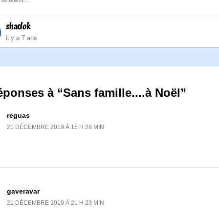
 se plaint....
shadok
il y a 7 ans
éponses à “Sans famille....à Noël”
reguas
21 DÉCEMBRE 2019 À 15 H 28 MIN
gaveravar
21 DÉCEMBRE 2019 À 21 H 23 MIN