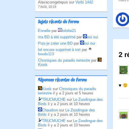
mais il
Alavacomgetepus sur
Verbi 1442
7 Août, 18:19
Sujets récents du Forum
Ennelle
par
lolotte21
ma BD à été supprimé
par
oui oui
Puis-je créer une BD
par
oui oui
bd encore supprimé à tort
par
2 r
boudu113
Chroniques du paradis terrestre
par
Kiosk
Réponses récentes du Forum
♥
Kiosk
sur
Chroniques du paradis
terrestre
il y a 2 jours et 5 heures
TRUCMUCHE
sur
Le Zoodingue des
Birds
il y a 2 jours et 10 heures
Chaudron
sur
Le Zoodingue des
Birds
il y a 2 jours et 10 heures
TRUCMUCHE
sur
Le Zoodingue des
Birds
il y a 2 jours et 10 heures