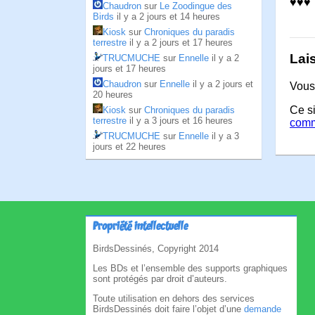
♥♥♥
Chaudron
sur
Le Zoodingue des
Birds
il y a 2 jours et 14 heures
Kiosk
sur
Chroniques du paradis
terrestre
il y a 2 jours et 17 heures
Lai
TRUCMUCHE
sur
Ennelle
il y a 2
jours et 17 heures
Chaudron
sur
Ennelle
il y a 2 jours et
Vous
20 heures
Ce si
Kiosk
sur
Chroniques du paradis
terrestre
il y a 3 jours et 16 heures
comm
TRUCMUCHE
sur
Ennelle
il y a 3
jours et 22 heures
Propriété intellectuelle
BirdsDessinés, Copyright 2014
Les BDs et l’ensemble des supports graphiques
sont protégés par droit d’auteurs.
Toute utilisation en dehors des services
BirdsDessinés doit faire l’objet d’une
demande