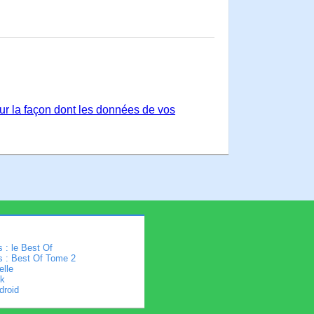
sur la façon dont les données de vos
 : le Best Of
s : Best Of Tome 2
elle
k
droid