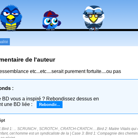
alité
entaire de l'auteur
ressemblance etc...etc....serait purement fortuite....ou pas
onds :
e BD vous a inspiré ? Rebondissez dessus en
nt une BD liée :
Rebondir...
ipt
:Bird 1: ... SCRUNCH , SCROTCH , CRATCH-CRATCH.....Bird 2: Maitre Vitalis qui est
fant, cet homme est un syndicaliste de la | Case 3: Bird 1: Compagnie des chemins de 