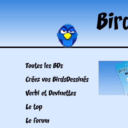
Toutes les BDs
Créez vos BirdsDessinés
Verbi et Devinettes
Le top
Le forum