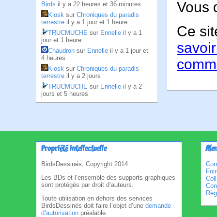
Vous 
Birds
il y a 22 heures et 36 minutes
Kiosk
sur
Chroniques du paradis
terrestre
il y a 1 jour et 1 heure
Ce sit
TRUCMUCHE
sur
Ennelle
il y a 1
jour et 1 heure
savoir
Chaudron
sur
Ennelle
il y a 1 jour et
4 heures
comme
Kiosk
sur
Chroniques du paradis
terrestre
il y a 2 jours
TRUCMUCHE
sur
Ennelle
il y a 2
jours et 5 heures
Propriété intellectuelle
Men
BirdsDessinés, Copyright 2014
Con
Foi
Les BDs et l’ensemble des supports graphiques
Col
sont protégés par droit d’auteurs.
Cond
Règl
Toute utilisation en dehors des services
BirdsDessinés doit faire l’objet d’une
demande
d’autorisation
préalable.