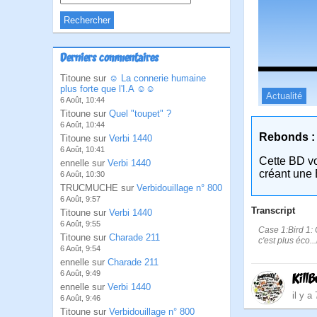
Derniers commentaires
Titoune sur
☺ La connerie humaine
plus forte que l'I.A ☺☺
Actualité
6 Août, 10:44
Titoune sur
Quel "toupet" ?
6 Août, 10:44
Rebonds :
Titoune sur
Verbi 1440
6 Août, 10:41
Cette BD v
ennelle sur
Verbi 1440
créant une 
6 Août, 10:30
TRUCMUCHE sur
Verbidouillage n° 800
6 Août, 9:57
Transcript
Titoune sur
Verbi 1440
6 Août, 9:55
Case 1:Bird 1: 
Titoune sur
Charade 211
c'est plus éco..
6 Août, 9:54
ennelle sur
Charade 211
6 Août, 9:49
KillB
ennelle sur
Verbi 1440
il y a
6 Août, 9:46
Titoune sur
Verbidouillage n° 800