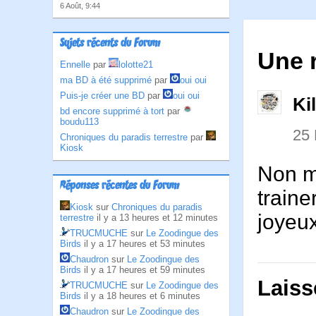
6 Août, 9:44
Sujets récents du Forum
Une r
Ennelle
par
lolotte21
ma BD à été supprimé
par
oui oui
Puis-je créer une BD
par
oui oui
Ki
bd encore supprimé à tort
par
boudu113
25
Chroniques du paradis terrestre
par
Kiosk
Non ma
Réponses récentes du Forum
trainer
Kiosk
sur
Chroniques du paradis
joyeux
terrestre
il y a 13 heures et 12 minutes
TRUCMUCHE
sur
Le Zoodingue des
Birds
il y a 17 heures et 53 minutes
Chaudron
sur
Le Zoodingue des
Birds
il y a 17 heures et 59 minutes
Laiss
TRUCMUCHE
sur
Le Zoodingue des
Birds
il y a 18 heures et 6 minutes
Chaudron
sur
Le Zoodingue des