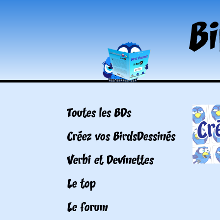
Toutes les BDs
Créez vos BirdsDessinés
Verbi et Devinettes
Le top
Le forum