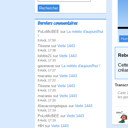
Derniers commentaires
PoLoMcBEE sur
La météo d'aujourd'hui
!
Hum
8 Août, 17:50
Titoune sur
Verbi 1443
8 Août, 17:38
Reb
lolotte21 sur
Verbi 1443
8 Août, 17:33
Cett
gaveravar sur
La météo d'aujourd'hui !
créa
8 Août, 17:27
macareu sur
Verbi 1443
8 Août, 17:22
Transcr
Titoune sur
Verbi 1443
8 Août, 17:20
Case 1
macareu sur
Verbi 1443
les ge
8 Août, 17:20
Alavacomgetepus sur
Verbi 1443
8 Août, 17:19
PoLoMcBEE sur
Verbi 1443
8 Août, 17:19
HlH sur
Verbi 1443