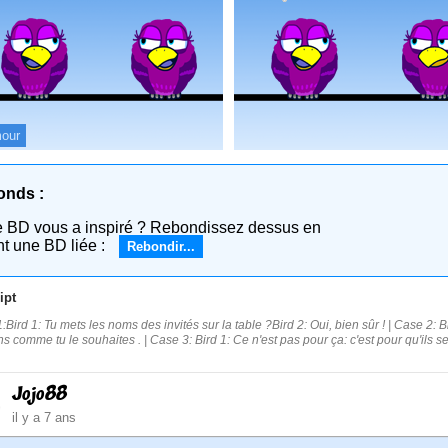
our
onds :
e BD vous a inspiré ? Rebondissez dessus en
nt une BD liée :
Rebondir...
ipt
:Bird 1: Tu mets les noms des invités sur la table ?Bird 2: Oui, bien sûr ! | Case 2: 
ns comme tu le souhaites . | Case 3: Bird 1: Ce n'est pas pour ça: c'est pour qu'ils se
Jojo88
il y a 7 ans