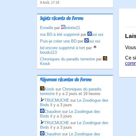
8 Août, 17:18
Sujets récents du Forum
Ennelle
par
lolotte21
ma BD à été supprimé
par
oui oui
Lai
Puis-je créer une BD
par
oui oui
Vous
bd encore supprimé à tort
par
boudu113
Ce si
Chroniques du paradis terrestre
par
comm
Kiosk
Réponses récentes du Forum
Kiosk
sur
Chroniques du paradis
terrestre
il y a 2 jours et 19 heures
TRUCMUCHE
sur
Le Zoodingue des
Birds
il y a 3 jours
Chaudron
sur
Le Zoodingue des
Birds
il y a 3 jours
TRUCMUCHE
sur
Le Zoodingue des
Birds
il y a 3 jours
Chaudron
sur
Le Zoodingue des