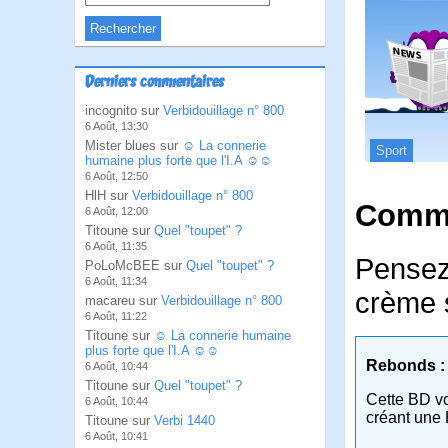
Derniers commentaires
incognito sur
Verbidouillage n° 800
6 Août, 13:30
Mister blues sur
☺ La connerie
Sport
humaine plus forte que l'I.A ☺☺
6 Août, 12:50
HlH sur
Verbidouillage n° 800
Comme
6 Août, 12:00
Titoune sur
Quel "toupet" ?
6 Août, 11:35
Pensez 
PoLoMcBEE sur
Quel "toupet" ?
6 Août, 11:34
crème s
macareu sur
Verbidouillage n° 800
6 Août, 11:22
Titoune sur
☺ La connerie humaine
plus forte que l'I.A ☺☺
Rebonds :
6 Août, 10:44
Titoune sur
Quel "toupet" ?
Cette BD v
6 Août, 10:44
créant une 
Titoune sur
Verbi 1440
6 Août, 10:41