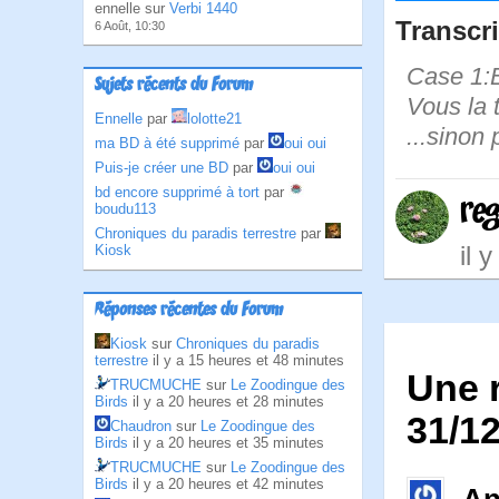
ennelle sur
Verbi 1440
Transcri
6 Août, 10:30
Case 1:B
Sujets récents du Forum
Vous la 
Ennelle
par
lolotte21
...sinon 
ma BD à été supprimé
par
oui oui
Puis-je créer une BD
par
oui oui
bd encore supprimé à tort
par
re
boudu113
Chroniques du paradis terrestre
par
il 
Kiosk
Réponses récentes du Forum
Kiosk
sur
Chroniques du paradis
terrestre
il y a 15 heures et 48 minutes
Une r
TRUCMUCHE
sur
Le Zoodingue des
Birds
il y a 20 heures et 28 minutes
31/1
Chaudron
sur
Le Zoodingue des
Birds
il y a 20 heures et 35 minutes
TRUCMUCHE
sur
Le Zoodingue des
Birds
il y a 20 heures et 42 minutes