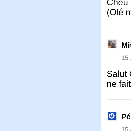
Cheu 
(Olé m
Mi
15
Salut 
ne fai
Pé
15