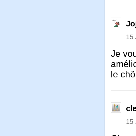
Jo
15
Je vou
améli
le ch
cl
15