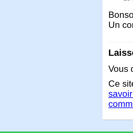
Bonsoi
Un co
Laiss
Vous 
Ce sit
savoir
comme