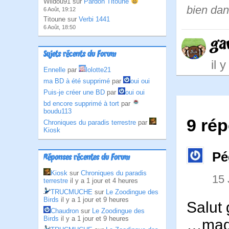
Wildou91 sur
Pardon Titoune
bien dan
6 Août, 19:12
Titoune sur
Verbi 1441
6 Août, 18:50
ga
Sujets récents du Forum
il 
Ennelle
par
lolotte21
ma BD à été supprimé
par
oui oui
Puis-je créer une BD
par
oui oui
bd encore supprimé à tort
par
boudu113
9 rép
Chroniques du paradis terrestre
par
Kiosk
Pé
Réponses récentes du Forum
Kiosk
sur
Chroniques du paradis
15
terrestre
il y a 1 jour et 4 heures
TRUCMUCHE
sur
Le Zoodingue des
Birds
il y a 1 jour et 9 heures
Salut 
Chaudron
sur
Le Zoodingue des
Birds
il y a 1 jour et 9 heures
…mada