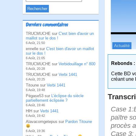
Derniers commentaires
TRUCMUCHE sur
C'est bien d'avoir un
maillot sur le dos !
6 Août, 21:50
Actualité
ennelle sur
C'est bien d'avoir un maillot
sur le dos !
6 Août, 21:05
Rebonds :
TRUCMUCHE sur
Verbidouillage n° 800
6 Août, 20:28
Cette BD v
TRUCMUCHE sur
Verbi 1441
créant une 
6 Août, 20:25
Titoune sur
Verbi 1441
6 Août, 19:48
Transcri
Pégase53 sur
L’éclipse du siècle
partiellement éclipsée ?
6 Août, 19:46
Case 1:Bi
HlH sur
Verbi 1441
païtre so
6 Août, 19:42
Alavacomgetepus sur
Pardon Titoune
procès a
6 Août, 19:36
Case 3: B