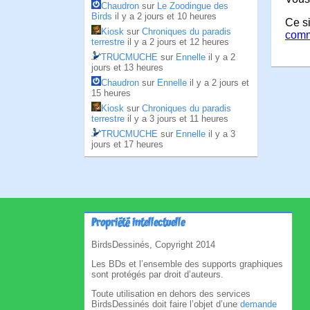
Chaudron
sur
Le Zoodingue des
Birds
il y a 2 jours et 10 heures
Ce si
Kiosk
sur
Chroniques du paradis
comm
terrestre
il y a 2 jours et 12 heures
TRUCMUCHE
sur
Ennelle
il y a 2
jours et 13 heures
Chaudron
sur
Ennelle
il y a 2 jours et
15 heures
Kiosk
sur
Chroniques du paradis
terrestre
il y a 3 jours et 11 heures
TRUCMUCHE
sur
Ennelle
il y a 3
jours et 17 heures
Propriété intellectuelle
BirdsDessinés, Copyright 2014
Les BDs et l’ensemble des supports graphiques
sont protégés par droit d’auteurs.
Toute utilisation en dehors des services
BirdsDessinés doit faire l’objet d’une
demande