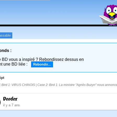
assable
onds :
e BD vous a inspiré ? Rebondissez dessus en
nt une BD liée :
Rebondir...
ipt
:Bird 1: VIRUS CHINOIS | Case 2: Bird 1: La ministre "Agnès Buzyn" nous annonce qu
Deodex
il y a 7 ans