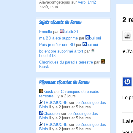
Alavacomgetepus sur
Verbi 1442
7 Août, 18:19
2 
Sujets récents du Forum
Ennelle
par
lolotte21
ma BD à été supprimé
par
oui oui
Puis-je créer une BD
par
oui oui
bd encore supprimé à tort
par
♥ J’ai
boudu113
Chroniques du paradis terrestre
par
Kiosk
Réponses récentes du Forum
Kiosk
sur
Chroniques du paradis
terrestre
il y a 2 jours
Le p
TRUCMUCHE
sur
Le Zoodingue des
Birds
il y a 2 jours et 5 heures
Chaudron
sur
Le Zoodingue des
Birds
il y a 2 jours et 5 heures
Lai
TRUCMUCHE
sur
Le Zoodingue des
Birds
il y a 2 jours et 5 heures
Vous