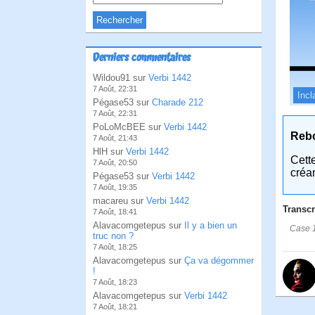
Derniers commentaires
Wildou91 sur
Verbi 1442
7 Août, 22:31
Incl
Pégase53 sur
Charade 212
7 Août, 22:31
PoLoMcBEE sur
Verbi 1442
Reb
7 Août, 21:43
HlH sur
Verbi 1442
Cett
7 Août, 20:50
créa
Pégase53 sur
Verbi 1442
7 Août, 19:35
macareu sur
Verbi 1442
Transcr
7 Août, 18:41
Alavacomgetepus sur
Il y a bien un
Case 1
truc non ?
7 Août, 18:25
Alavacomgetepus sur
Ça va dégommer
!
7 Août, 18:23
Alavacomgetepus sur
Verbi 1442
7 Août, 18:21