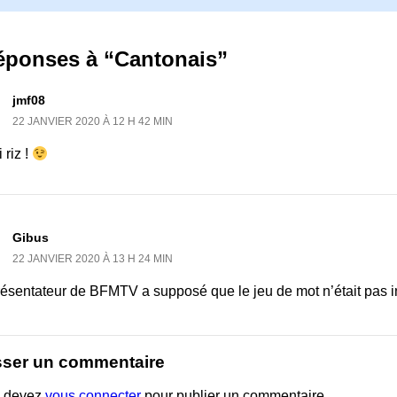
réponses à “Cantonais”
jmf08
22 JANVIER 2020 À 12 H 42 MIN
 riz !
Gibus
22 JANVIER 2020 À 13 H 24 MIN
résentateur de BFMTV a supposé que le jeu de mot n’était pas i
sser un commentaire
 devez
vous connecter
pour publier un commentaire.