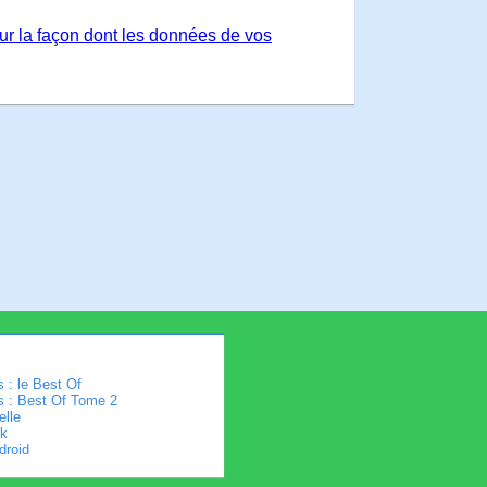
sur la façon dont les données de vos
 : le Best Of
s : Best Of Tome 2
elle
k
droid