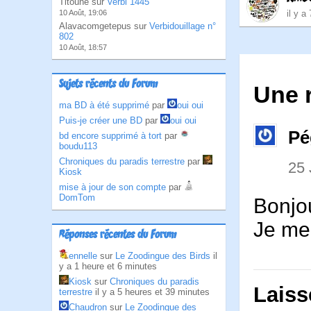
Titoune sur
Verbi 1445
il y a
10 Août, 19:06
Alavacomgetepus sur
Verbidouillage n°
802
10 Août, 18:57
Sujets récents du Forum
Une 
ma BD à été supprimé
par
oui oui
Puis-je créer une BD
par
oui oui
Pé
bd encore supprimé à tort
par
boudu113
Chroniques du paradis terrestre
par
25
Kiosk
mise à jour de son compte
par
DomTom
Bonjou
Je me
Réponses récentes du Forum
ennelle
sur
Le Zoodingue des Birds
il
y a 1 heure et 6 minutes
Kiosk
sur
Chroniques du paradis
Laiss
terrestre
il y a 5 heures et 39 minutes
Chaudron
sur
Le Zoodingue des