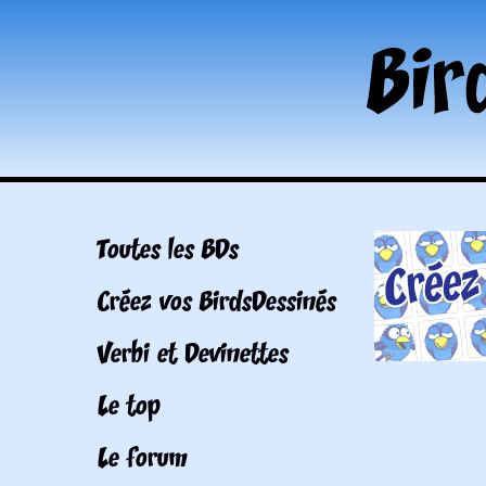
Toutes les BDs
Créez vos BirdsDessinés
Verbi et Devinettes
Le top
Le forum