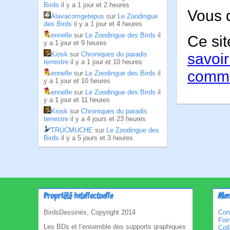
Birds
il y a 1 jour et 2 heures
Vous 
Alavacomgetepus
sur
Le Zoodingue
des Birds
il y a 1 jour et 4 heures
ennelle
sur
Le Zoodingue des Birds
il
Ce sit
y a 1 jour et 9 heures
Kiosk
sur
Chroniques du paradis
savoir
terrestre
il y a 1 jour et 10 heures
comme
ennelle
sur
Le Zoodingue des Birds
il
y a 1 jour et 10 heures
ennelle
sur
Le Zoodingue des Birds
il
y a 1 jour et 11 heures
Kiosk
sur
Chroniques du paradis
terrestre
il y a 4 jours et 23 heures
TRUCMUCHE
sur
Le Zoodingue des
Birds
il y a 5 jours et 3 heures
Propriété intellectuelle
Men
BirdsDessinés, Copyright 2014
Con
Foi
Les BDs et l’ensemble des supports graphiques
Col