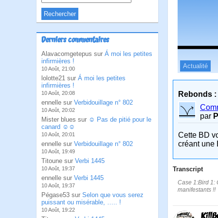
Derniers commentaires
Alavacomgetepus sur
Á moi les petites
infirmières !
Actualité
10 Août, 21:00
lolotte21 sur
Á moi les petites
infirmières !
Rebonds :
10 Août, 20:08
ennelle sur
Verbidouillage n° 802
Comme
10 Août, 20:02
par
P
Mister blues sur
☺ Pas de pitié pour le
canard ☺☺
Cette BD v
10 Août, 20:01
créant une 
ennelle sur
Verbidouillage n° 802
10 Août, 19:49
Titoune sur
Verbi 1445
Transcript
10 Août, 19:37
ennelle sur
Verbi 1445
Case 1:Bird 1: 
10 Août, 19:37
manifestants !!
Pégase53 sur
Selon que vous serez
puissant ou misérable, ….. !
10 Août, 19:22
KillB