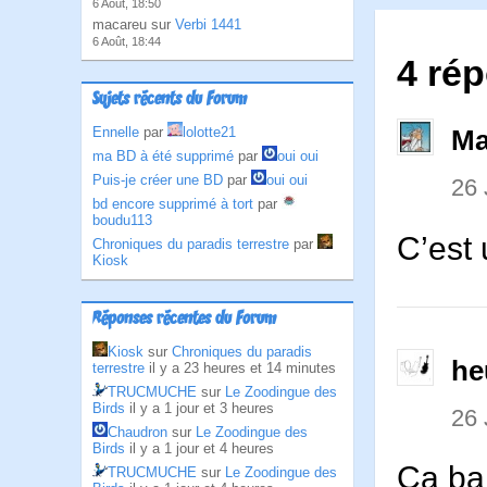
6 Août, 18:50
macareu sur
Verbi 1441
6 Août, 18:44
4 rép
Sujets récents du Forum
Ennelle
par
lolotte21
Ma
ma BD à été supprimé
par
oui oui
Puis-je créer une BD
par
oui oui
26
bd encore supprimé à tort
par
boudu113
C’est 
Chroniques du paradis terrestre
par
Kiosk
Réponses récentes du Forum
Kiosk
sur
Chroniques du paradis
he
terrestre
il y a 23 heures et 14 minutes
TRUCMUCHE
sur
Le Zoodingue des
Birds
il y a 1 jour et 3 heures
26
Chaudron
sur
Le Zoodingue des
Birds
il y a 1 jour et 4 heures
Ça ba
TRUCMUCHE
sur
Le Zoodingue des