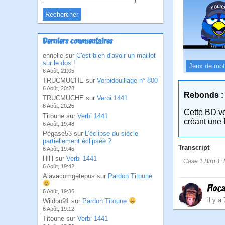
Derniers commentaires
ennelle sur
C'est bien d'avoir un maillot
sur le dos !
Jeux de mo
6 Août, 21:05
TRUCMUCHE sur
Verbidouillage n° 800
6 Août, 20:28
Rebonds :
TRUCMUCHE sur
Verbi 1441
6 Août, 20:25
Cette BD v
Titoune sur
Verbi 1441
créant une 
6 Août, 19:48
Pégase53 sur
L’éclipse du siècle
partiellement éclipsée ?
Transcript
6 Août, 19:46
HlH sur
Verbi 1441
Case 1:Bird 1: L
6 Août, 19:42
Alavacomgetepus sur
Pardon Titoune
Floc
6 Août, 19:36
il y a
Wildou91 sur
Pardon Titoune
6 Août, 19:12
Titoune sur
Verbi 1441