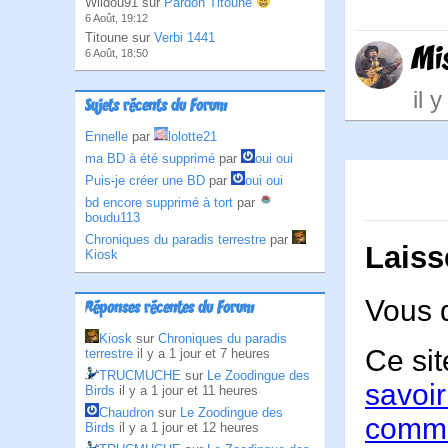
Wildou91 sur
Pardon Titoune
6 Août, 19:12
Titoune sur
Verbi 1441
Mi
6 Août, 18:50
il 
Sujets récents du Forum
Ennelle
par
lolotte21
ma BD à été supprimé
par
oui oui
Puis-je créer une BD
par
oui oui
bd encore supprimé à tort
par
boudu113
Chroniques du paradis terrestre
par
Laiss
Kiosk
Vous 
Réponses récentes du Forum
Kiosk
sur
Chroniques du paradis
Ce sit
terrestre
il y a 1 jour et 7 heures
TRUCMUCHE
sur
Le Zoodingue des
savoir
Birds
il y a 1 jour et 11 heures
Chaudron
sur
Le Zoodingue des
comme
Birds
il y a 1 jour et 12 heures