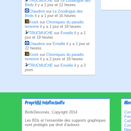
TRUCMUCHE
sur
Le Zoodingue des
Birds
il y a 1 jour et 12 heures
Chaudron
sur
Le Zoodingue des
Birds
il y a 1 jour et 16 heures
Kiosk
sur
Chroniques du paradis
terrestre
il y a 1 jour et 19 heures
TRUCMUCHE
sur
Ennelle
il y a 1
jour et 19 heures
Chaudron
sur
Ennelle
il y a 1 jour et
22 heures
Kiosk
sur
Chroniques du paradis
terrestre
il y a 2 jours et 18 heures
TRUCMUCHE
sur
Ennelle
il y a 3
jours
Propriété intellectuelle
Men
BirdsDessinés, Copyright 2014
Con
Foi
Les BDs et l’ensemble des supports graphiques
Col
sont protégés par droit d’auteurs.
Cond
Règl