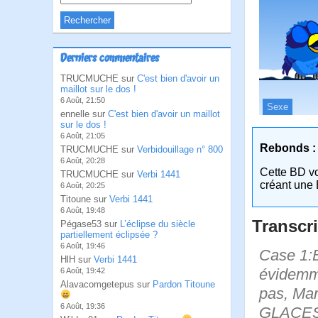
Derniers commentaires
TRUCMUCHE sur
C'est bien d'avoir un
maillot sur le dos !
6 Août, 21:50
Sexe
ennelle sur
C'est bien d'avoir un maillot
sur le dos !
6 Août, 21:05
Rebonds :
TRUCMUCHE sur
Verbidouillage n° 800
6 Août, 20:28
Cette BD v
TRUCMUCHE sur
Verbi 1441
créant une 
6 Août, 20:25
Titoune sur
Verbi 1441
6 Août, 19:48
Transcri
Pégase53 sur
L’éclipse du siècle
partiellement éclipsée ?
6 Août, 19:46
Case 1:B
HlH sur
Verbi 1441
évidemme
6 Août, 19:42
Alavacomgetepus sur
Pardon Titoune
pas, Mar
6 Août, 19:36
GLACES