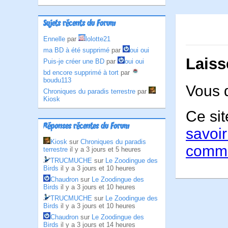
Sujets récents du Forum
Ennelle
par
lolotte21
ma BD à été supprimé
par
oui oui
Laiss
Puis-je créer une BD
par
oui oui
bd encore supprimé à tort
par
boudu113
Vous 
Chroniques du paradis terrestre
par
Kiosk
Ce sit
Réponses récentes du Forum
savoir
Kiosk
sur
Chroniques du paradis
comme
terrestre
il y a 3 jours et 5 heures
TRUCMUCHE
sur
Le Zoodingue des
Birds
il y a 3 jours et 10 heures
Chaudron
sur
Le Zoodingue des
Birds
il y a 3 jours et 10 heures
TRUCMUCHE
sur
Le Zoodingue des
Birds
il y a 3 jours et 10 heures
Chaudron
sur
Le Zoodingue des
Birds
il y a 3 jours et 14 heures