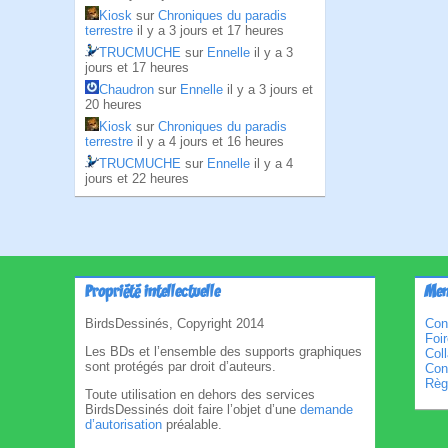
Kiosk
sur
Chroniques du paradis
terrestre
il y a 3 jours et 17 heures
TRUCMUCHE
sur
Ennelle
il y a 3
jours et 17 heures
Chaudron
sur
Ennelle
il y a 3 jours et
20 heures
Kiosk
sur
Chroniques du paradis
terrestre
il y a 4 jours et 16 heures
TRUCMUCHE
sur
Ennelle
il y a 4
jours et 22 heures
Propriété intellectuelle
Men
BirdsDessinés, Copyright 2014
Con
Foi
Les BDs et l’ensemble des supports graphiques
Col
sont protégés par droit d’auteurs.
Cond
Règl
Toute utilisation en dehors des services
BirdsDessinés doit faire l’objet d’une
demande
d’autorisation
préalable.