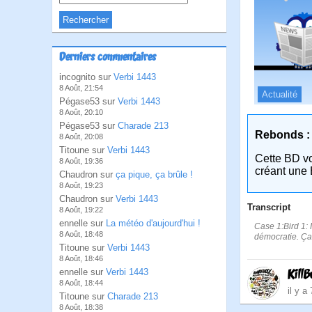
Derniers commentaires
incognito sur
Verbi 1443
8 Août, 21:54
Actualité
Pégase53 sur
Verbi 1443
8 Août, 20:10
Pégase53 sur
Charade 213
Rebonds :
8 Août, 20:08
Titoune sur
Verbi 1443
Cette BD v
8 Août, 19:36
créant une 
Chaudron sur
ça pique, ça brûle !
8 Août, 19:23
Chaudron sur
Verbi 1443
Transcript
8 Août, 19:22
ennelle sur
La météo d'aujourd'hui !
Case 1:Bird 1: 
8 Août, 18:48
démocratie. Ça 
Titoune sur
Verbi 1443
8 Août, 18:46
KillB
ennelle sur
Verbi 1443
8 Août, 18:44
il y a
Titoune sur
Charade 213
8 Août, 18:38