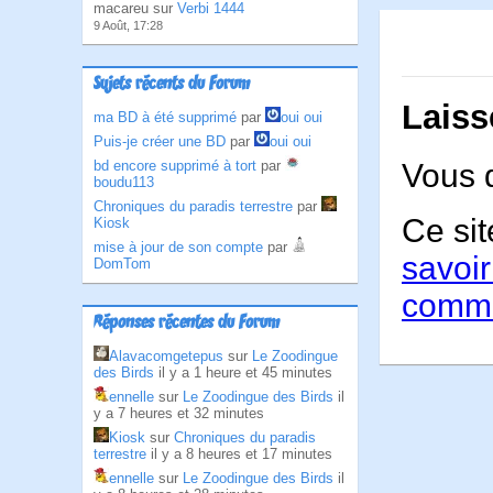
macareu sur
Verbi 1444
9 Août, 17:28
Sujets récents du Forum
Laiss
ma BD à été supprimé
par
oui oui
Puis-je créer une BD
par
oui oui
bd encore supprimé à tort
par
Vous 
boudu113
Chroniques du paradis terrestre
par
Ce sit
Kiosk
mise à jour de son compte
par
savoir
DomTom
comme
Réponses récentes du Forum
Alavacomgetepus
sur
Le Zoodingue
des Birds
il y a 1 heure et 45 minutes
ennelle
sur
Le Zoodingue des Birds
il
y a 7 heures et 32 minutes
Kiosk
sur
Chroniques du paradis
terrestre
il y a 8 heures et 17 minutes
ennelle
sur
Le Zoodingue des Birds
il