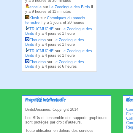
y a 8 heures et 28 minutes
ennelle
sur
Le Zoodingue des Birds
il
y a 9 heures et 11 minutes
Kiosk
sur
Chroniques du paradis
terrestre
il y a 3 jours et 20 heures
TRUCMUCHE
sur
Le Zoodingue des
Birds
il y a 4 jours et 1 heure
Chaudron
sur
Le Zoodingue des
Birds
il y a 4 jours et 1 heure
TRUCMUCHE
sur
Le Zoodingue des
Birds
il y a 4 jours et 1 heure
Chaudron
sur
Le Zoodingue des
Birds
il y a 4 jours et 6 heures
Propriété intellectuelle
Men
BirdsDessinés, Copyright 2014
Con
Foi
Les BDs et l’ensemble des supports graphiques
Col
sont protégés par droit d’auteurs.
Cond
Règl
Toute utilisation en dehors des services