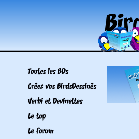
Toutes les BDs
Créez vos BirdsDessinés
Verbi et Devinettes
Le top
Le forum