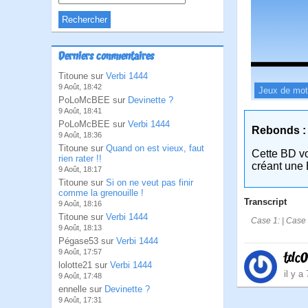
Derniers commentaires
Titoune sur
Verbi 1444
9 Août, 18:42
Jeux de mo
PoLoMcBEE sur
Devinette ?
9 Août, 18:41
PoLoMcBEE sur
Verbi 1444
Rebonds :
9 Août, 18:36
Titoune sur
Quand on est vieux, faut
Cette BD v
rien rater !!
créant une 
9 Août, 18:17
Titoune sur
Si on ne veut pas finir
comme la grenouille !
Transcript
9 Août, 18:16
Titoune sur
Verbi 1444
Case 1: | Case 2
9 Août, 18:13
Pégase53 sur
Verbi 1444
9 Août, 17:57
tdc
lolotte21 sur
Verbi 1444
il y a
9 Août, 17:48
ennelle sur
Devinette ?
9 Août, 17:31