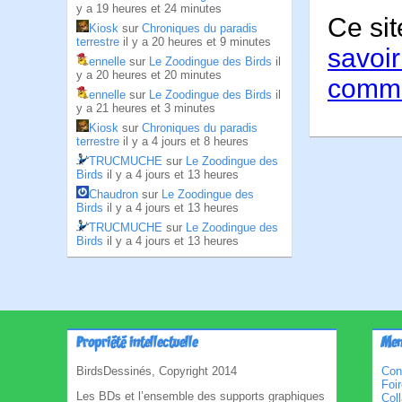
y a 19 heures et 24 minutes
Ce sit
Kiosk
sur
Chroniques du paradis
terrestre
il y a 20 heures et 9 minutes
savoir
ennelle
sur
Le Zoodingue des Birds
il
y a 20 heures et 20 minutes
comme
ennelle
sur
Le Zoodingue des Birds
il
y a 21 heures et 3 minutes
Kiosk
sur
Chroniques du paradis
terrestre
il y a 4 jours et 8 heures
TRUCMUCHE
sur
Le Zoodingue des
Birds
il y a 4 jours et 13 heures
Chaudron
sur
Le Zoodingue des
Birds
il y a 4 jours et 13 heures
TRUCMUCHE
sur
Le Zoodingue des
Birds
il y a 4 jours et 13 heures
Propriété intellectuelle
Men
BirdsDessinés, Copyright 2014
Con
Foi
Les BDs et l’ensemble des supports graphiques
Col