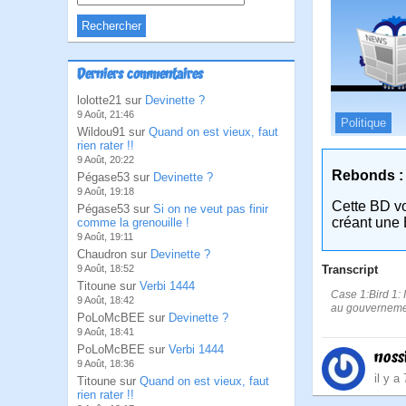
Derniers commentaires
lolotte21 sur
Devinette ?
9 Août, 21:46
Politique
Wildou91 sur
Quand on est vieux, faut
rien rater !!
9 Août, 20:22
Rebonds :
Pégase53 sur
Devinette ?
9 Août, 19:18
Cette BD v
Pégase53 sur
Si on ne veut pas finir
créant une 
comme la grenouille !
9 Août, 19:11
Chaudron sur
Devinette ?
Transcript
9 Août, 18:52
Titoune sur
Verbi 1444
Case 1:Bird 1: I
9 Août, 18:42
au gouverneme
PoLoMcBEE sur
Devinette ?
9 Août, 18:41
PoLoMcBEE sur
Verbi 1444
noss
9 Août, 18:36
il y a
Titoune sur
Quand on est vieux, faut
rien rater !!