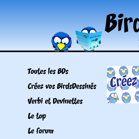
Toutes les BDs
Créez vos BirdsDessinés
Verbi et Devinettes
Le top
Le forum