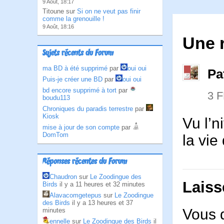
9 Août, 18:17
Titoune sur
Si on ne veut pas finir
comme la grenouille !
9 Août, 18:16
Une r
Sujets récents du Forum
ma BD à été supprimé
par
oui oui
Pa
Puis-je créer une BD
par
oui oui
bd encore supprimé à tort
par
3 
boudu113
Chroniques du paradis terrestre
par
Kiosk
Vu l’
mise à jour de son compte
par
DomTom
la vie
Réponses récentes du Forum
Chaudron
sur
Le Zoodingue des
Laiss
Birds
il y a 11 heures et 32 minutes
Alavacomgetepus
sur
Le Zoodingue
des Birds
il y a 13 heures et 37
Vous 
minutes
ennelle
sur
Le Zoodingue des Birds
il