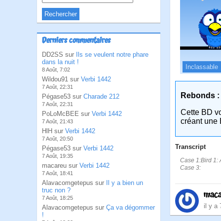
Derniers commentaires
DD2SS sur
Ils se veulent notre phare
dans la nuit !
Inclassable
8 Août, 7:02
Wildou91 sur
Verbi 1442
7 Août, 22:31
Rebonds :
Pégase53 sur
Charade 212
7 Août, 22:31
Cette BD v
PoLoMcBEE sur
Verbi 1442
créant une 
7 Août, 21:43
HlH sur
Verbi 1442
7 Août, 20:50
Transcript
Pégase53 sur
Verbi 1442
7 Août, 19:35
Case 1:Bird 1: A
macareu sur
Verbi 1442
Case 3:
7 Août, 18:41
Alavacomgetepus sur
Il y a bien un
truc non ?
maca
7 Août, 18:25
il y a
Alavacomgetepus sur
Ça va dégommer
!