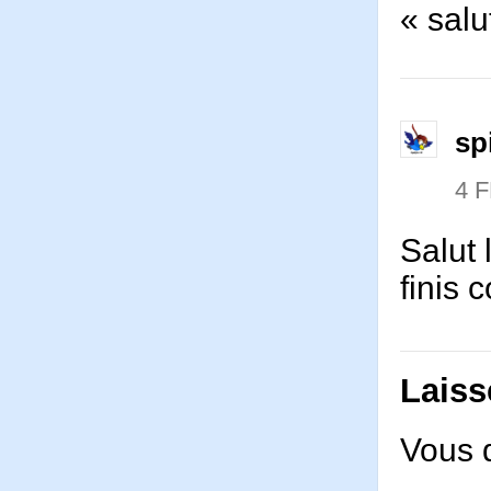
« salu
sp
4 
Salut 
finis
Laiss
Vous 