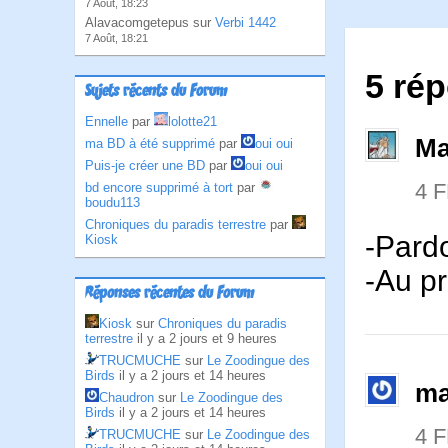
7 Août, 18:23
Alavacomgetepus sur
Verbi 1442
7 Août, 18:21
5 ré
Sujets récents du Forum
Ennelle
par
lolotte21
Ma
ma BD à été supprimé
par
oui oui
Puis-je créer une BD
par
oui oui
4 
bd encore supprimé à tort
par
boudu113
Chroniques du paradis terrestre
par
-Pardo
Kiosk
-Au pr
Réponses récentes du Forum
Kiosk
sur
Chroniques du paradis
terrestre
il y a 2 jours et 9 heures
TRUCMUCHE
sur
Le Zoodingue des
Birds
il y a 2 jours et 14 heures
ma
Chaudron
sur
Le Zoodingue des
Birds
il y a 2 jours et 14 heures
4 
TRUCMUCHE
sur
Le Zoodingue des