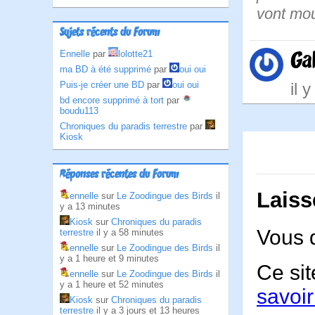
vont mo
Sujets récents du Forum
Gal
Ennelle
par
lolotte21
ma BD à été supprimé
par
oui oui
il 
Puis-je créer une BD
par
oui oui
bd encore supprimé à tort
par
boudu113
Chroniques du paradis terrestre
par
Kiosk
Réponses récentes du Forum
Laiss
ennelle
sur
Le Zoodingue des Birds
il
y a 13 minutes
Kiosk
sur
Chroniques du paradis
Vous 
terrestre
il y a 58 minutes
ennelle
sur
Le Zoodingue des Birds
il
y a 1 heure et 9 minutes
Ce sit
ennelle
sur
Le Zoodingue des Birds
il
y a 1 heure et 52 minutes
savoir
Kiosk
sur
Chroniques du paradis
terrestre
il y a 3 jours et 13 heures