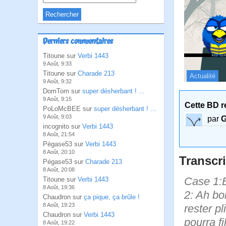
Derniers commentaires
Titoune sur
Verbi 1443
9 Août, 9:33
Titoune sur
Charade 213
Actualité
9 Août, 9:32
DomTom sur
super désherbant ! ...
9 Août, 9:15
Cette BD r
PoLoMcBEE sur
super désherbant ! ...
9 Août, 9:03
par
G
incognito sur
Verbi 1443
8 Août, 21:54
Pégase53 sur
Verbi 1443
8 Août, 20:10
Transcri
Pégase53 sur
Charade 213
8 Août, 20:08
Case 1:Bi
Titoune sur
Verbi 1443
8 Août, 19:36
2: Ah bo
Chaudron sur
ça pique, ça brûle !
8 Août, 19:23
rester p
Chaudron sur
Verbi 1443
pourra fi
8 Août, 19:22