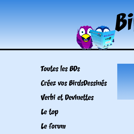
Toutes les BDs
Créez vos BirdsDessinés
Verbi et Devinettes
Le top
Le forum