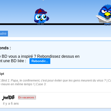
alité
onds :
e BD vous a inspiré ? Rebondissez dessus en
nt une BD liée :
Rebondir...
ipt
:Bird 1: Papa, le confinement, c'est pour éviter que les gens meurent du virus ? | Cas
 meure en même temps ! | Case 3:
jmf08
En vacances !
il y a 6 ans