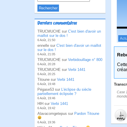
Derniers commentaires
TRUCMUCHE sur
C'est bien d'avoir un
maillot sur le dos !
Actu
6 Août, 21:50
ennelle sur
C'est bien d'avoir un maillot
sur le dos !
Reb
6 Août, 21:05
TRUCMUCHE sur
Verbidouillage n° 800
Cett
6 Août, 20:28
créa
TRUCMUCHE sur
Verbi 1441
6 Août, 20:25
Titoune sur
Verbi 1441
Transcr
6 Août, 19:48
Pégase53 sur
L’éclipse du siècle
Case 1
partiellement éclipsée ?
monde
6 Août, 19:46
HlH sur
Verbi 1441
6 Août, 19:42
Alavacomgetepus sur
Pardon Titoune
6 Août, 19:36