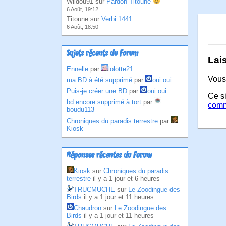
Wildou91 sur
Pardon Titoune
6 Août, 19:12
Titoune sur
Verbi 1441
6 Août, 18:50
Sujets récents du Forum
Lai
Ennelle
par
lolotte21
Vous
ma BD à été supprimé
par
oui oui
Puis-je créer une BD
par
oui oui
Ce si
bd encore supprimé à tort
par
comm
boudu113
Chroniques du paradis terrestre
par
Kiosk
Réponses récentes du Forum
Kiosk
sur
Chroniques du paradis
terrestre
il y a 1 jour et 6 heures
TRUCMUCHE
sur
Le Zoodingue des
Birds
il y a 1 jour et 11 heures
Chaudron
sur
Le Zoodingue des
Birds
il y a 1 jour et 11 heures