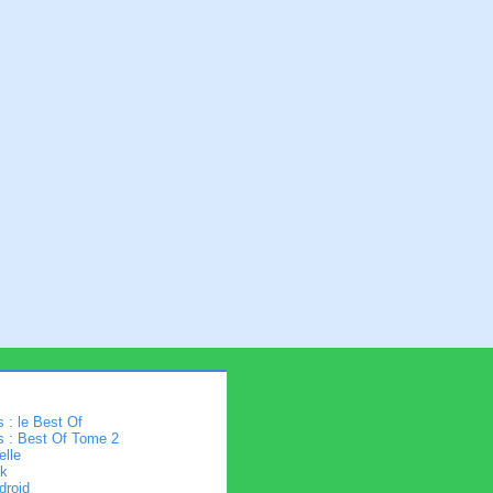
 : le Best Of
s : Best Of Tome 2
elle
k
droid