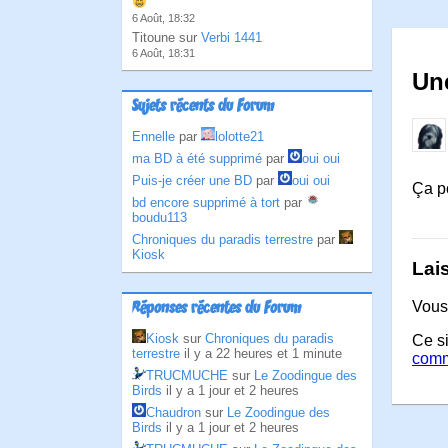
6 Août, 18:32
Titoune sur
Verbi 1441
6 Août, 18:31
Une
Sujets récents du Forum
Ennelle
par
lolotte21
ma BD à été supprimé
par
oui oui
Puis-je créer une BD
par
oui oui
Ça po
bd encore supprimé à tort
par
boudu113
Chroniques du paradis terrestre
par
Kiosk
Lai
Vous
Réponses récentes du Forum
Kiosk
sur
Chroniques du paradis
Ce si
terrestre
il y a 22 heures et 1 minute
comm
TRUCMUCHE
sur
Le Zoodingue des
Birds
il y a 1 jour et 2 heures
Chaudron
sur
Le Zoodingue des
Birds
il y a 1 jour et 2 heures