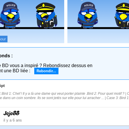
our
onds :
e BD vous a inspiré ? Rebondissez dessus en
nt une BD liée :
Rebondir...
ipt
:Bird 1: Chef ! Il y a là une dame qui veut porter plainte .Bird 2: Pour quel motif ? 
e dans un coin sombre. Ils se sont jetés sur elle pour lui arracher ... | Case 3: Bird 1
Jojo88
il y a 6 ans