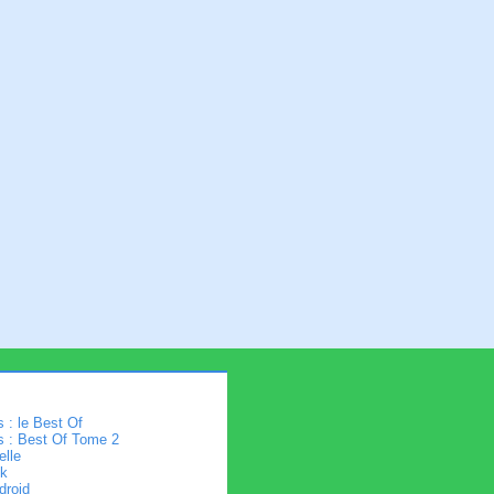
 : le Best Of
s : Best Of Tome 2
elle
k
droid