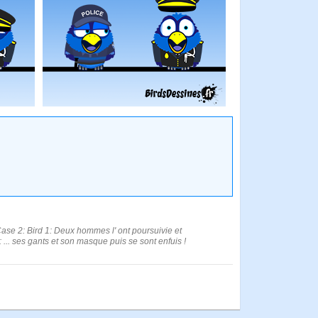
| Case 2: Bird 1: Deux hommes l' ont poursuivie et
: ... ses gants et son masque puis se sont enfuis !