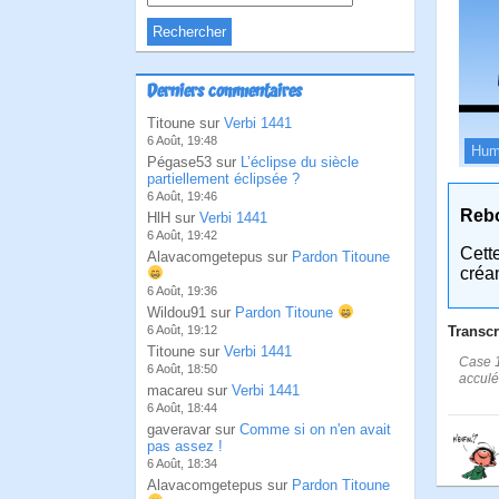
Derniers commentaires
Titoune sur
Verbi 1441
6 Août, 19:48
Hum
Pégase53 sur
L’éclipse du siècle
partiellement éclipsée ?
6 Août, 19:46
Reb
HlH sur
Verbi 1441
6 Août, 19:42
Cett
Alavacomgetepus sur
Pardon Titoune
créa
6 Août, 19:36
Wildou91 sur
Pardon Titoune
Transcr
6 Août, 19:12
Titoune sur
Verbi 1441
Case 1
6 Août, 18:50
acculé
macareu sur
Verbi 1441
6 Août, 18:44
gaveravar sur
Comme si on n'en avait
pas assez !
6 Août, 18:34
Alavacomgetepus sur
Pardon Titoune