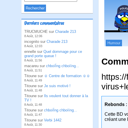
Derniers commentaires
TRUCMUCHE sur
Charade 213
8 Août, 12:06
incognito sur
Charade 213
Humour
8 Août, 12:03
ennelle sur
Quel dommage pour ce
grand porte queue !
Comme
8 Août, 11:56
macareu sur
chboïÏng chboïïng...
8 Août, 11:51
https:/
Titoune sur
☺ Centre de formation ☺☺
8 Août, 11:49
virus+l
Titoune sur
Je suis motivé !
8 Août, 11:48
Titoune sur
Ils veulent tout donner à la
TV !
Rebonds :
8 Août, 11:48
Titoune sur
chboïÏng chboïïng...
Cette BD v
8 Août, 11:47
créant une 
Titoune sur
Verbi 1442
8 Août, 11:30