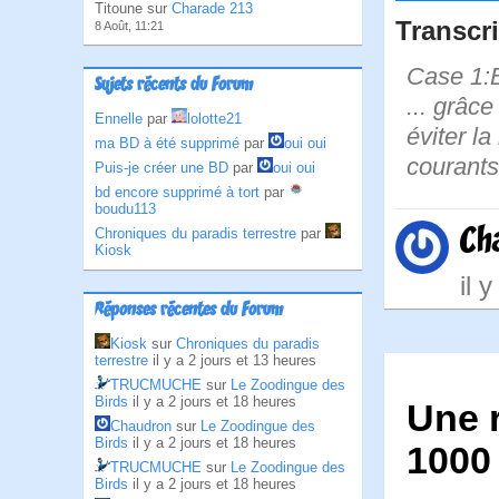
Titoune sur
Charade 213
Transcri
8 Août, 11:21
Case 1:Bi
Sujets récents du Forum
... grâce
Ennelle
par
lolotte21
éviter la
ma BD à été supprimé
par
oui oui
courants
Puis-je créer une BD
par
oui oui
bd encore supprimé à tort
par
boudu113
Ch
Chroniques du paradis terrestre
par
Kiosk
il 
Réponses récentes du Forum
Kiosk
sur
Chroniques du paradis
terrestre
il y a 2 jours et 13 heures
TRUCMUCHE
sur
Le Zoodingue des
Birds
il y a 2 jours et 18 heures
Une r
Chaudron
sur
Le Zoodingue des
Birds
il y a 2 jours et 18 heures
1000 
TRUCMUCHE
sur
Le Zoodingue des
Birds
il y a 2 jours et 18 heures