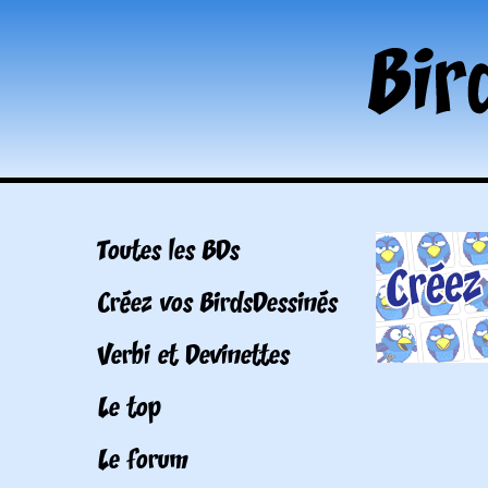
Toutes les BDs
Créez vos BirdsDessinés
Verbi et Devinettes
Le top
Le forum