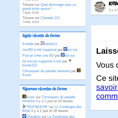
KillB
Titoune sur
Quel dommage pour ce
grand porte queue !
il y a
7 Août, 10:55
Titoune sur
Charade 212
7 Août, 10:53
Sujets récents du Forum
Ennelle
par
lolotte21
Laiss
ma BD à été supprimé
par
oui oui
Puis-je créer une BD
par
oui oui
bd encore supprimé à tort
par
Vous 
boudu113
Chroniques du paradis terrestre
par
Kiosk
Ce sit
savoir
Réponses récentes du Forum
comme
Kiosk
sur
Chroniques du paradis
terrestre
il y a 1 jour et 14 heures
TRUCMUCHE
sur
Le Zoodingue des
Birds
il y a 1 jour et 18 heures
Chaudron
sur
Le Zoodingue des