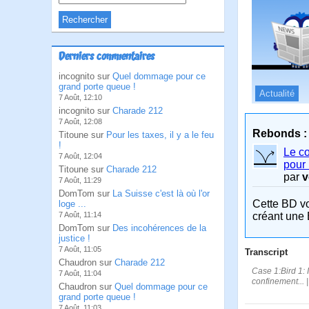
Derniers commentaires
incognito sur
Quel dommage pour ce
grand porte queue !
Actualité
7 Août, 12:10
incognito sur
Charade 212
7 Août, 12:08
Rebonds :
Titoune sur
Pour les taxes, il y a le feu
!
Le co
7 Août, 12:04
pour 
Titoune sur
Charade 212
par
v
7 Août, 11:29
DomTom sur
La Suisse c'est là où l'or
Cette BD v
loge ...
créant une 
7 Août, 11:14
DomTom sur
Des incohérences de la
justice !
7 Août, 11:05
Transcript
Chaudron sur
Charade 212
Case 1:Bird 1: 
7 Août, 11:04
confinement... 
Chaudron sur
Quel dommage pour ce
grand porte queue !
7 Août, 11:03