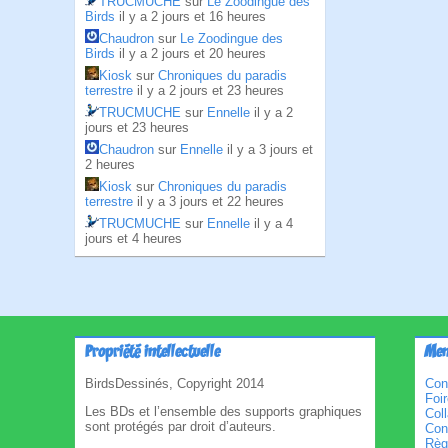
TRUCMUCHE
sur
Le Zoodingue des
Birds
il y a 2 jours et 16 heures
Chaudron
sur
Le Zoodingue des
Birds
il y a 2 jours et 20 heures
Kiosk
sur
Chroniques du paradis
terrestre
il y a 2 jours et 23 heures
TRUCMUCHE
sur
Ennelle
il y a 2
jours et 23 heures
Chaudron
sur
Ennelle
il y a 3 jours et
2 heures
Kiosk
sur
Chroniques du paradis
terrestre
il y a 3 jours et 22 heures
TRUCMUCHE
sur
Ennelle
il y a 4
jours et 4 heures
Propriété intellectuelle
Men
BirdsDessinés, Copyright 2014
Con
Foi
Les BDs et l’ensemble des supports graphiques
Col
sont protégés par droit d’auteurs.
Cond
Règl