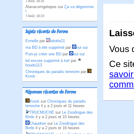
7 Août, 18:25
Alavacomgetepus sur
Ça va dégommer
!
7 Août, 18:23
Laiss
Sujets récents du Forum
Ennelle
par
lolotte21
Vous 
ma BD à été supprimé
par
oui oui
Puis-je créer une BD
par
oui oui
bd encore supprimé à tort
par
Ce sit
boudu113
savoir
Chroniques du paradis terrestre
par
Kiosk
comme
Réponses récentes du Forum
Kiosk
sur
Chroniques du paradis
terrestre
il y a 2 jours et 11 heures
TRUCMUCHE
sur
Le Zoodingue des
Birds
il y a 2 jours et 15 heures
Chaudron
sur
Le Zoodingue des
Birds
il y a 2 jours et 16 heures