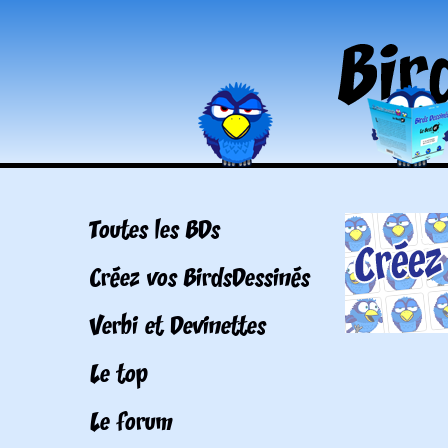
Toutes les BDs
Créez vos BirdsDessinés
Verbi et Devinettes
Le top
Le forum