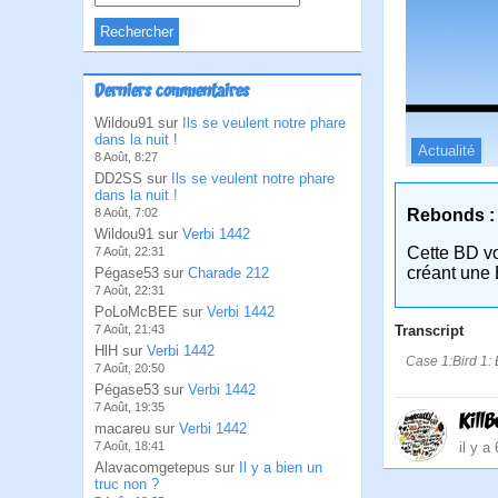
Derniers commentaires
Wildou91 sur
Ils se veulent notre phare
dans la nuit !
Actualité
8 Août, 8:27
DD2SS sur
Ils se veulent notre phare
dans la nuit !
Rebonds :
8 Août, 7:02
Wildou91 sur
Verbi 1442
Cette BD v
7 Août, 22:31
créant une 
Pégase53 sur
Charade 212
7 Août, 22:31
PoLoMcBEE sur
Verbi 1442
Transcript
7 Août, 21:43
HlH sur
Verbi 1442
Case 1:Bird 1: 
7 Août, 20:50
Pégase53 sur
Verbi 1442
7 Août, 19:35
KillB
macareu sur
Verbi 1442
il y a
7 Août, 18:41
Alavacomgetepus sur
Il y a bien un
truc non ?