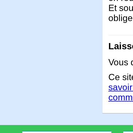
Et sou
oblige
Laiss
Vous 
Ce sit
savoir
comme