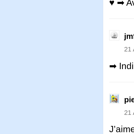
♥ ➡ Av
jm
21 
➡ Indi
pi
21 
J’aim