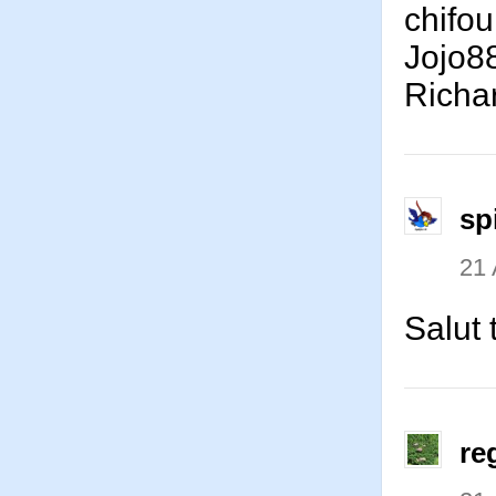
chifo
Jojo8
Rich
sp
21 
Salut 
re