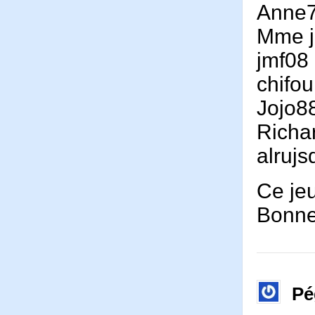
Anne
Mme j
jmf08
chifo
Jojo8
Richa
alruj
Ce je
Bonne
Pé