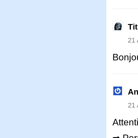
Ti
21 
Bonjou
An
21 
Attent
➡ Perm