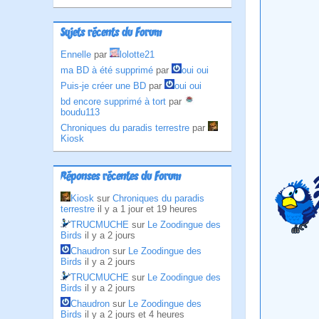
Sujets récents du Forum
Ennelle
par
lolotte21
ma BD à été supprimé
par
oui oui
Puis-je créer une BD
par
oui oui
bd encore supprimé à tort
par
boudu113
Chroniques du paradis terrestre
par
Kiosk
Réponses récentes du Forum
Kiosk
sur
Chroniques du paradis
terrestre
il y a 1 jour et 19 heures
TRUCMUCHE
sur
Le Zoodingue des
Birds
il y a 2 jours
Chaudron
sur
Le Zoodingue des
Birds
il y a 2 jours
TRUCMUCHE
sur
Le Zoodingue des
Birds
il y a 2 jours
Chaudron
sur
Le Zoodingue des
Birds
il y a 2 jours et 4 heures