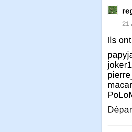
re
21 
Ils on
papyj
joker
pierr
maca
PoL
Départ