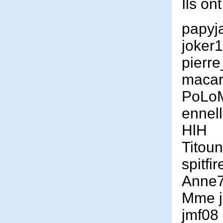
Ils on
papyj
joker
pierr
maca
PoLo
ennel
HlH
Titou
spitfi
Anne
Mme j
jmf08