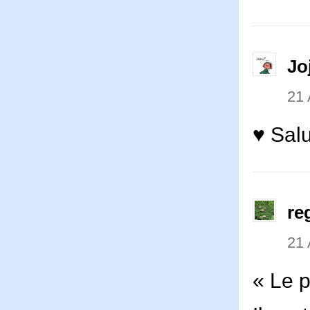
Jo
21 
♥ Salu
re
21 
« Le p