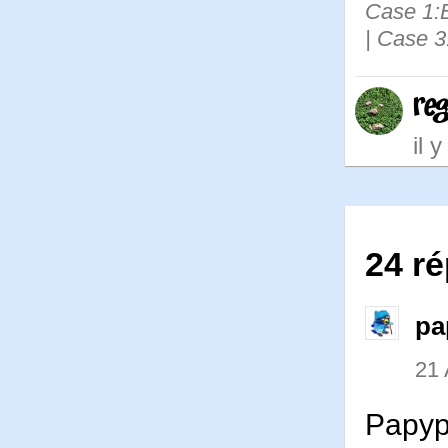
Case 1:B
| Case 3
re
il 
24 ré
pa
21 
Papyp