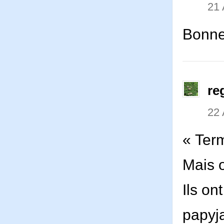
21 
Bonne
re
22 
« Ter
Mais o
Ils on
papyj