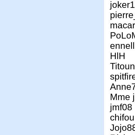
joker
pierr
maca
PoLo
ennel
HlH
Titou
spitfi
Anne
Mme j
jmf08
chifo
Jojo8