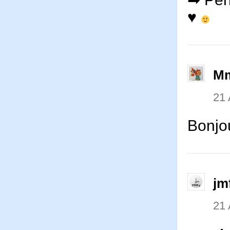
♥
Mm
21 
Bonjou
jm
21 