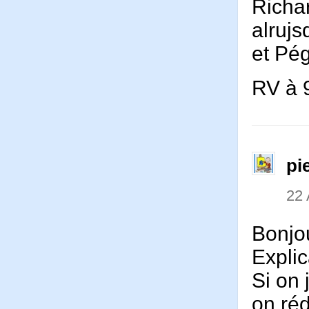
Richa
alrujs
et Pég
RV à 
pi
22 
Bonjo
Explic
Si on 
on réd