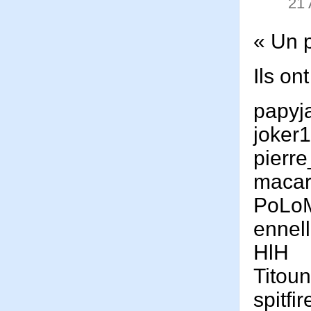
21 
« Un p
Ils on
papyj
joker
pierr
maca
PoLo
ennel
HlH
Titou
spitfi