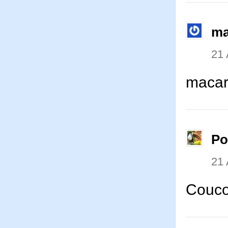
ma
21 
macar
P
21 
Couco