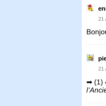
en
21 
Bonjou
pi
21 
➡ (1)
l’Anc