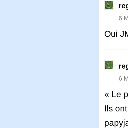
re
6 M
Oui 
re
6 M
« Le p
Ils on
papyj