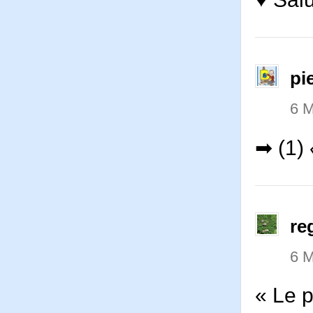
pi
6 M
➡ (1)
re
6 M
« Le p