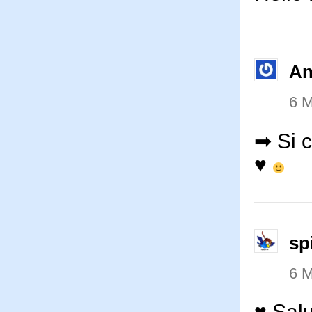
An
6 M
➡ Si c
♥
sp
6 M
♥ Salu