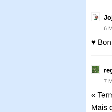
Jo
6 M
♥ Bon
re
7 M
« Ter
Mais o