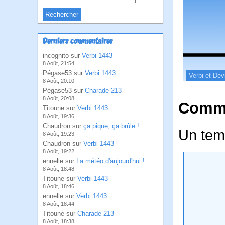
Derniers commentaires
incognito sur
Verbi 1443
8 Août, 21:54
Pégase53 sur
Verbi 1443
Verbi et Dev
8 Août, 20:10
Pégase53 sur
Charade 213
8 Août, 20:08
Comme
Titoune sur
Verbi 1443
8 Août, 19:36
Chaudron sur
ça pique, ça brûle !
Un temp
8 Août, 19:23
Chaudron sur
Verbi 1443
8 Août, 19:22
ennelle sur
La météo d'aujourd'hui !
8 Août, 18:48
Titoune sur
Verbi 1443
8 Août, 18:46
ennelle sur
Verbi 1443
8 Août, 18:44
Titoune sur
Charade 213
8 Août, 18:38