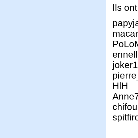
Ils on
papyj
maca
PoLo
ennel
joker
pierr
HlH
Anne
chifo
spitf