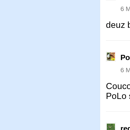
6 M
deuz 
P
6 M
Couco
PoLo 
re