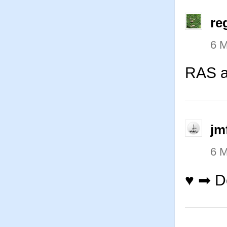
re
6 M
RAS a
jm
6 M
♥ ➡ 