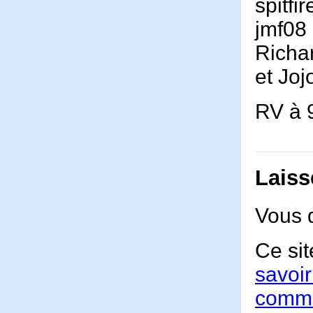
spitfi
jmf08
Richa
et Joj
RV à 
Laiss
Vous 
Ce sit
savoir
comme