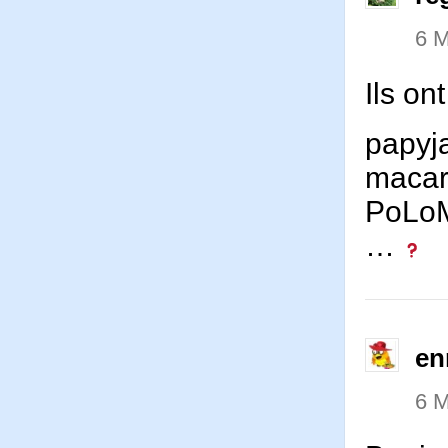
6 M
Ils on
papyj
maca
PoLo
…
en
6 M