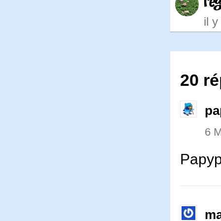
re
il 
20 ré
pa
6 M
Papyp
ma