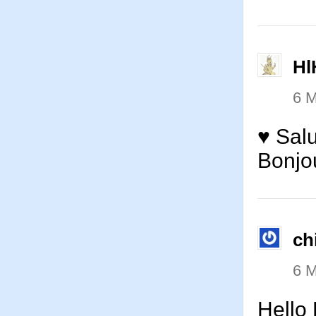
Hl
6 M
♥ Sal
Bonjo
ch
6 M
Hello