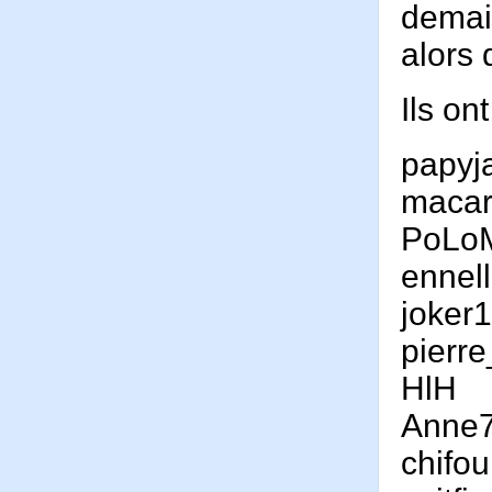
demai
alors 
Ils on
papyj
maca
PoLo
ennel
joker
pierr
HlH
Anne
chifo