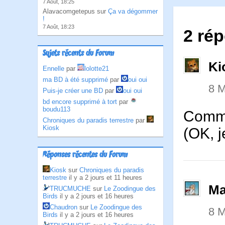
7 Août, 18:25
Alavacomgetepus sur
Ça va dégommer
!
7 Août, 18:23
2 rép
Sujets récents du Forum
Ki
Ennelle
par
lolotte21
ma BD à été supprimé
par
oui oui
8 M
Puis-je créer une BD
par
oui oui
bd encore supprimé à tort
par
boudu113
Comme
Chroniques du paradis terrestre
par
Kiosk
(OK, 
Réponses récentes du Forum
Kiosk
sur
Chroniques du paradis
terrestre
il y a 2 jours et 11 heures
Ma
TRUCMUCHE
sur
Le Zoodingue des
Birds
il y a 2 jours et 16 heures
Chaudron
sur
Le Zoodingue des
8 M
Birds
il y a 2 jours et 16 heures