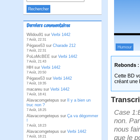
Derniers commentaires
Wildou91 sur
Verbi 1442
7 Août, 22:31
Pégase53 sur
Charade 212
Humour
7 Août, 22:31
PoLoMcBEE sur
Verbi 1442
7 Août, 21:43
Rebonds :
HlH sur
Verbi 1442
7 Août, 20:50
Cette BD v
Pégase53 sur
Verbi 1442
créant une 
7 Août, 19:35
macareu sur
Verbi 1442
7 Août, 18:41
Transcri
Alavacomgetepus sur
Il y a bien un
truc non ?
7 Août, 18:25
Case 1:B
Alavacomgetepus sur
Ça va dégommer
non. Par 
!
7 Août, 18:23
nous fair
Alavacomgetepus sur
Verbi 1442
que le p
7 Août, 18:21