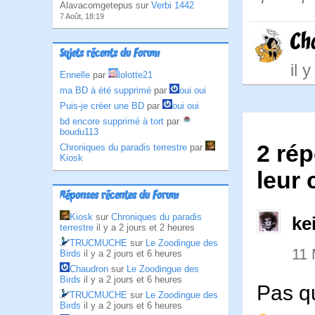
Alavacomgetepus sur
Verbi 1442
7 Août, 18:19
Ch
Sujets récents du Forum
il 
Ennelle
par
lolotte21
ma BD à été supprimé
par
oui oui
Puis-je créer une BD
par
oui oui
bd encore supprimé à tort
par
boudu113
2 rép
Chroniques du paradis terrestre
par
Kiosk
leur 
Réponses récentes du Forum
Kiosk
sur
Chroniques du paradis
ke
terrestre
il y a 2 jours et 2 heures
TRUCMUCHE
sur
Le Zoodingue des
11 
Birds
il y a 2 jours et 6 heures
Chaudron
sur
Le Zoodingue des
Birds
il y a 2 jours et 6 heures
Pas q
TRUCMUCHE
sur
Le Zoodingue des
Birds
il y a 2 jours et 6 heures