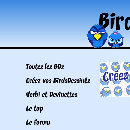
Toutes les BDs
Créez vos BirdsDessinés
Verbi et Devinettes
Le top
Le forum